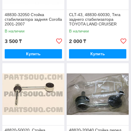
48830-32050 Стойка
CLT-43, 48830-60030, Тяга
стабилизатора задняя Corolla
заднего стабилизатора
2001-2007
TOYOTA LAND CRUISER
PRADO TRJ120 2003-2008,
В наличии
В наличии
CHINA
3 500
2 000
₸
₸
Купить
Купить
48820-50020, Стойка
48820-20040,Стойка перед