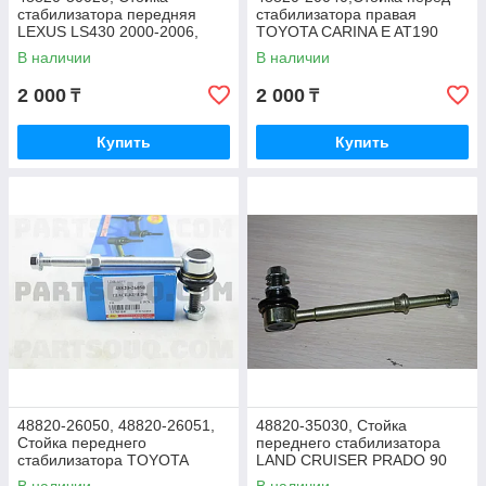
стабилизатора передняя
стабилизатора правая
LEXUS LS430 2000-2006,
TOYOTA CARINA E AT190
CELSIOR UCF30, MTP
ST191 CALDINA IPSUM, RBI
В наличии
В наличии
GROUP
(T2710FL) THAILAND
2 000
2 000
₸
₸
Купить
Купить
48820-26050, 48820-26051,
48820-35030, Стойка
Стойка переднего
переднего стабилизатора
стабилизатора TOYOTA
LAND CRUISER PRADO 90
HIACE TRH223 KDH200
VZJ95 1996-2002, HILUX