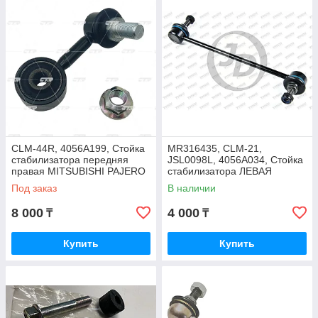
CLM-44R, 4056A199, Стойка
MR316435, CLM-21,
стабилизатора передняя
JSL0098L, 4056A034, Стойка
правая MITSUBISHI PAJERO
стабилизатора ЛЕВАЯ
SPORT KS5W, CTR KOREA
MITSUBISHI SPACE WAGON
Под заказ
В наличии
N84W, CHARIOT GRANDIS
N94W, JUST DRIVE
8 000
4 000
₸
₸
Купить
Купить