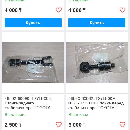
В наличии
В наличии
2005-2013, RBI THAILAND
SURF 185
4 000
4 000
₸
₸
Купить
Купить
48802-60090, T27LE00E,
48820-60032, T27LE00F,
Стойка заднего
0123-UZJ100F Стойка перед
стабилизатора TOYOTA
стабилизатора TOYOTA
LAND CRUISER 100, LX470,
LAND CRUISER UZJ100,
В наличии
В наличии
RBI THAILAND
LX470, THAILAND
2 500
3 000
₸
₸