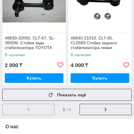
48830-32050, CLT-67, SL-
48840-21010, CLT-65,
3655M, Стойка задн
CL0589 Стойка заднего
стабилизатора TOYOTA
стабилизатора левая
COROLLA NZE124 2000, 555
TOYOTA AVENSIS CALDINA
В наличии
В наличии
JAPAN
2002-2007, CTR KOREA
2 000
4 000
₸
₸
Купить
Купить
Показать ещё
1
/ 6
О нас