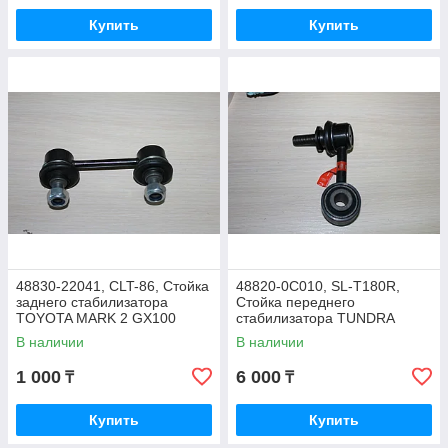
Купить
Купить
48830-22041, CLT-86, Стойка
48820-0C010, SL-T180R,
заднего стабилизатора
Стойка переднего
TOYOTA MARK 2 GX100
стабилизатора TUNDRA
1996-2001, MTP
UCK55,UCK56, SEQUOIA
В наличии
В наличии
USK65
1 000
6 000
₸
₸
Купить
Купить