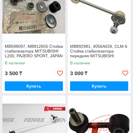
MB598097, MB912655 Стойка
MB892981, 4056A026, CLM-6
стабилизатора MITSUBISHI
Стойка стабилизатора
L200, PAJERO SPORT, JAPAN
передняя MITSUBISHI
GALANT 1996-2003, JAPAN
В наличии
В наличии
3 500
3 000
₸
₸
Купить
Купить