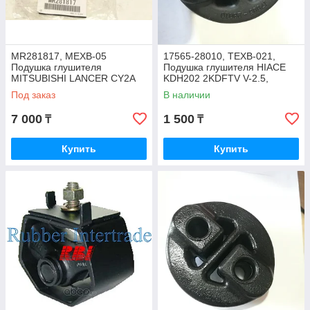
MR281817, MEXB-05
17565-28010, TEXB-021,
Подушка глушителя
Подушка глушителя HIACE
MITSUBISHI LANCER CY2A
KDH202 2KDFTV V-2.5,
2007-2017, JAPAN
LX570 URJ201 3URFE V-5.7,
Под заказ
В наличии
RBI
7 000
1 500
₸
₸
Купить
Купить