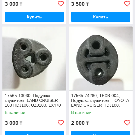
3 000
3 500
₸
₸
Купить
Купить
17565-13030, Подушка
17565-74280, TEXB-004,
глушителя LAND CRUISER
Подушка глушителя TOYOTA
100 HDJ100, UZJ100, LX470
LAND CRUISER HDJ100,
UZJ100, ORIGINAL
UZJ100, LX470 UZJ100,
В наличии
В наличии
YARIS NCP10, EEP
3 000
2 000
₸
₸