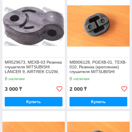
MR529673, MEXB-03 Резинка
MB906128, PGEXB-01, TEXB-
глушителя MITSUBISHI
010, Резинка (крепление)
LANCER 9, AIRTREK CU2W,
глушителя MITSUBISHI
CU4W, OUTLANDER CW5W,
PAJEROV73W V93W 2001-
В наличии
В наличии
FEBEST
2012, SRR
3 000
2 000
₸
₸
Купить
Купить