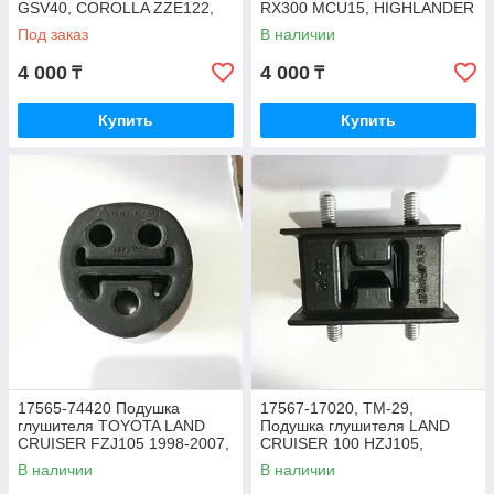
GSV40, COROLLA ZZE122,
RX300 MCU15, HIGHLANDER
ZZE142, RX350 GSU35,
MCU20, ACU20, JAPAN
Под заказ
В наличии
HIGHLANDER GSU45
4 000
4 000
₸
₸
Купить
Купить
17565-74420 Подушка
17567-17020, TM-29,
глушителя TOYOTA LAND
Подушка глушителя LAND
CRUISER FZJ105 1998-2007,
CRUISER 100 HZJ105,
HZJ105, RAV4 SXA10, JAPAN
FZJ105 1FZFE V-4.5, JAPAN
В наличии
В наличии