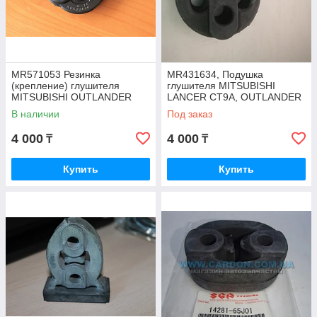
MR571053 Резинка
MR431634, Подушка
(крепление) глушителя
глушителя MITSUBISHI
MITSUBISHI OUTLANDER
LANCER CT9A, OUTLANDER
CW6W, GF3W, GF2W 2007-
CW4W, CW5W, GF3W, GF2W,
В наличии
Под заказ
14, JAPAN
PAJERO PININ/IO
4 000
4 000
₸
₸
Купить
Купить