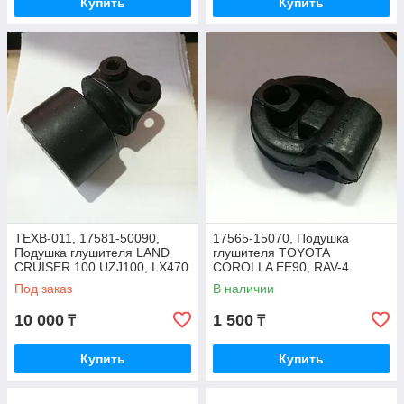
Купить
Купить
TEXB-011, 17581-50090,
17565-15070, Подушка
Подушка глушителя LAND
глушителя TOYOTA
CRUISER 100 UZJ100, LX470
COROLLA EE90, RAV-4
UZJ100
ACA21, ACA28, MAZDA,
Под заказ
В наличии
DAIHATSU
10 000
1 500
₸
₸
Купить
Купить