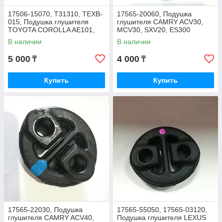
17506-15070, T31310, TEXB-
17565-20060, Подушка
015, Подушка глушителя
глушителя CAMRY ACV30,
TOYOTA COROLLA AE101,
MCV30, SXV20, ES300
SPRINTER/CARIB 91-02, RBI
MCV20, JAPAN
В наличии
В наличии
5 000
4 000
₸
₸
Купить
Купить
17565-22030, Подушка
17565-55050, 17565-03120,
глушителя CAMRY ACV40,
Подушка глушителя LEXUS