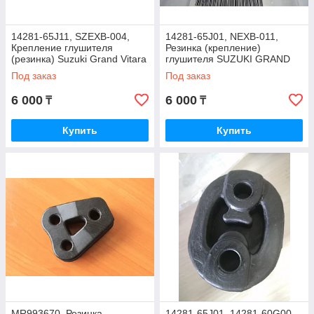
14281-65J11, SZEXB-004,
14281-65J01, NEXB-011,
Крепление глушителя
Резинка (крепление)
(резинка) Suzuki Grand Vitara
глушителя SUZUKI GRAND
2006-2015, JAPAN
VITARA 2005-2015, JAPAN
Под заказ
Под заказ
6 000
6 000
₸
₸
Купить
Купить
MR993670, Резинка
14281-65J01, 14281-60G00,