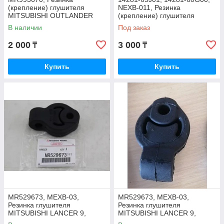
(крепление) глушителя
NEXB-011, Резинка
MITSUBISHI OUTLANDER
(крепление) глушителя
CU5W 2002-2006, RBI
SUZUKI GRAND VITARA
В наличии
Под заказ
2005-15, FISCHER
2 000
3 000
₸
₸
Купить
Купить
MR529673, MEXB-03,
MR529673, MEXB-03,
Резинка глушителя
Резинка глушителя
MITSUBISHI LANCER 9,
MITSUBISHI LANCER 9,
AIRTREK CU2W, CU4W,
AIRTREK CU2W, CU4W,