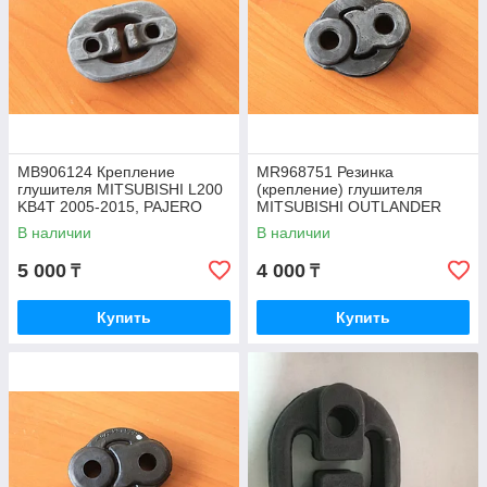
MB906124 Крепление
MR968751 Резинка
глушителя MITSUBISHI L200
(крепление) глушителя
KB4T 2005-2015, PAJERO
MITSUBISHI OUTLANDER
SPORT KH4W, JAPAN
GF3W, GF2W 2012-16,
В наличии
В наличии
JAPAN
5 000
4 000
₸
₸
Купить
Купить