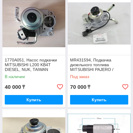
1770A051, Насос подкачки
MR431594, Подкачка
MITSUBISHI L200 KB4T
дизельного топлива
DIESEL, NUK, TAIWAN
MITSUBISHI PAJERO /
MONTERO V78W 4M41
В наличии
Под заказ
DIESEL 2000-2006, JAPAN
40 000
70 000
₸
₸
Купить
Купить