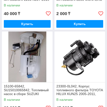
2024
PAJERO TRITON 4D56,
В наличии
В наличии
JAPAN
40 000
2 000
₸
₸
Купить
Купить
15100-65842,
23300-0L042, Корпус
SU15010065842, Топливный
топливного фильтра TOYOTA
насос в сборе SUZUKI
HILUX KUN25 2005-2011,
GRAND VITARA J20A 2005-
TOYOTA
В наличии
В наличии
2013, DOMINANT