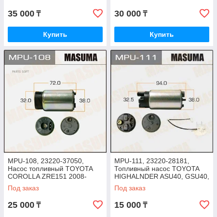
K96W, DENSO, JAPAN
2014
35 000
30 000
₸
₸
Купить
Купить
MPU-108, 23220-37050,
MPU-111, 23220-28181,
Насос топливный TOYOTA
Топливный насос TOYOTA
COROLLA ZRE151 2008-
HIGHALNDER ASU40, GSU40,
2013, MASUMA
HILUX TGN126 2015-20,
Под заказ
Под заказ
MASUMA
25 000
15 000
₸
₸