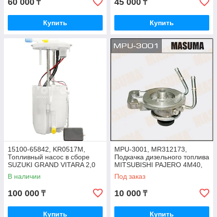
60 000
45 000
₸
₸
Купить
Купить
15100-65842, KR0517M,
MPU-3001, MR312173,
Топливный насос в сборе
Подкачка дизельного топлива
SUZUKI GRAND VITARA 2,0
MITSUBISHI PAJERO 4M40,
05-08/ XL-7 2.7 02-06, KRAUF
DELICA 4D56, MASUMA
В наличии
Под заказ
100 000
10 000
₸
₸
Купить
Купить