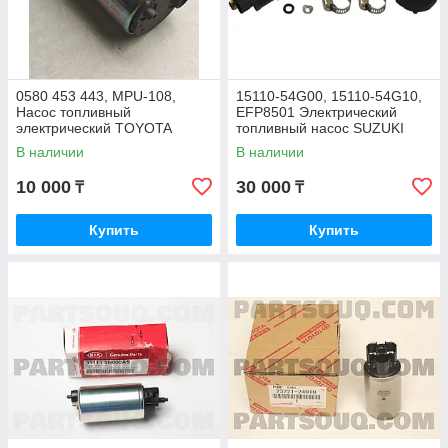
0580 453 443, MPU-108,
15110-54G00, 15110-54G10,
Насос топливный
EFP8501 Электрический
электрический TOYOTA
топливный насос SUZUKI
CAMRY ACV40, SUZUKI
LIANA 4WD M16A, KAVO
В наличии
В наличии
GRAND VITARA, PINHAO
PARTS
10 000
30 000
₸
₸
Купить
Купить