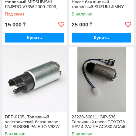
топливный MITSUBISHI
Насос бензиновый
PAJERO V73W 2000-2006,
топливный SUZUKI JIMNY
MASUMA
SN413V M13A, MASUMA
Под заказ
В наличии
15 000
25 000
₸
₸
Купить
Купить
DFP-0105, Топливный
23220-36011, GIP-536
электрический бензонасос
Топливный насос TOYOTA
MITSUBISHI PAJERO V93W
RAV-4 2AZFE ACA30 ACA40
6G72, MONTERO SPORT
08- NX200 AGZ10 2ARFXE
В наличии
В наличии