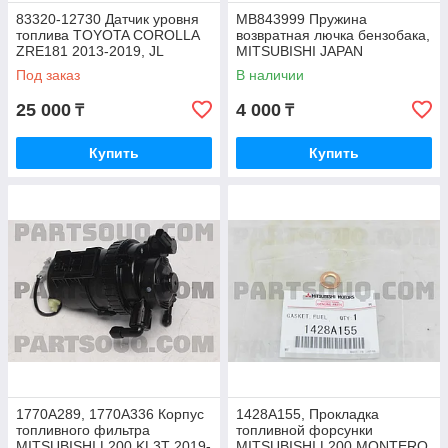
83320-12730 Датчик уровня
MB843999 Пружина
топлива TOYOTA COROLLA
возвратная лючка бензобака,
ZRE181 2013-2019, JL
MITSUBISHI JAPAN
Под заказ
В наличии
25 000
4 000
₸
₸
Купить
Купить
1770A289, 1770A336 Корпус
1428A155, Прокладка
топливного фильтра
топливной форсунки
MITSUBISHI L200 KL3T 2019-
MITSUBISHI L200 MONTERO