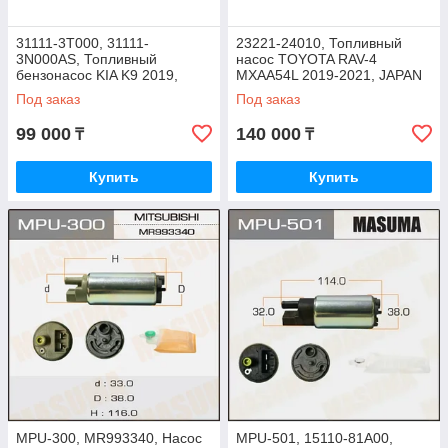
31111-3T000, 31111-
23221-24010, Топливный
3N000AS, Топливный
насос TOYOTA RAV-4
бензонасос KIA K9 2019,
MXAA54L 2019-2021, JAPAN
KOREA
Под заказ
Под заказ
99 000
140 000
₸
₸
Купить
Купить
MPU-300, MR993340, Насос
MPU-501, 15110-81A00,