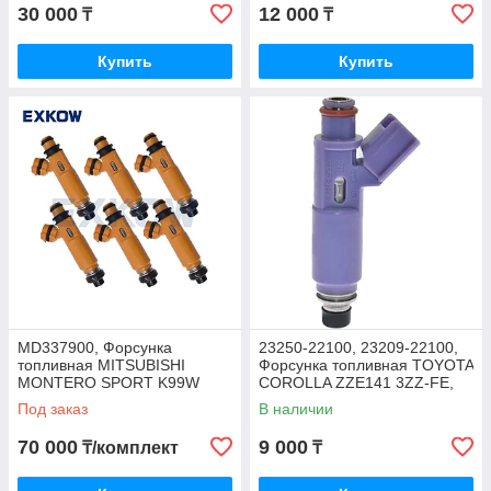
30 000
12 000
₸
₸
Купить
Купить
MD337900, Форсунка
23250-22100, 23209-22100,
топливная MITSUBISHI
Форсунка топливная TOYOTA
MONTERO SPORT K99W
COROLLA ZZE141 3ZZ-FE,
1996-2004, EXKOW
COROLLA VERSO V-1.8 16V
Под заказ
В наличии
VVTI
70 000
9 000
₸/комплект
₸