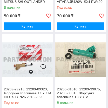
MITSUBISHI OUTLANDER
VITARA JB420W, SX4 RW420,
CW6W 6B31 V-3.0, JAPAN
JAPAN
В наличии
Под заказ
50 000
70 000
₸
₸
Купить
Купить
23209-79215, 23209-09320,
23250-31010, 23209-39075,
Форсунка топливная TOYOTA
23209-39015, Форсунка
HILUX TGN26 2015-2020,
топливная TOYOTA
JAPAN
FORTUNER LAND CRUISER
Под заказ
В наличии
PRADO, CHINA