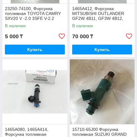
23250-74100, Форсунка
1465A412, Форсунка
топливная TOYOTA CAMRY
MITSUBISHI OUTLANDER
SXV20 V -2.0 3SFE V-2.2
GF2W 4B11, GF3W 4B12,
5SFE, CHINA
JAPAN
В наличии
В наличии
5 000
70 000
₸
₸
Купить
Купить
1465A080, 1465A414,
15710-65J00 Форсунка
Форсунка топливная
топливная SUZUKI GRAND