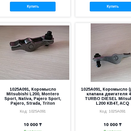
Купить
Купить
1025A091, Коромысло
1025A091, Коромысло (
Mitsubishi L200, Montero
клапана двигателя 
Sport, Nativa, Pajero Sport,
TURBO DIESEL Mitsub
Pajero, Strada, Triton
L200 KB4T, ACQ
1025A091
1025A091
10 000 ₸
10 000 ₸