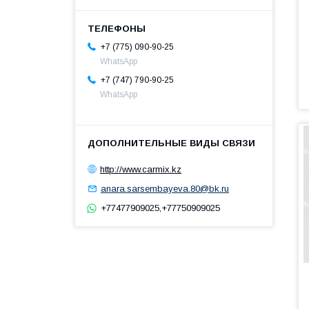
+7 (775) 090-90-25
WhatsApp
+7 (747) 790-90-25
WhatsApp
http://www.carmix.kz
anara.sarsembayeva.80@bk.ru
+77477909025,+77750909025