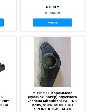
6 000 ₸
В наличии
Купить
MD167980 Коромысло
76
(кулачок/ рокер) впускного
 12шт
клапана Mitsubishi PAJERO
CS3A
V73W, V93W, MONTERO
SPORT K96W, JAPAN