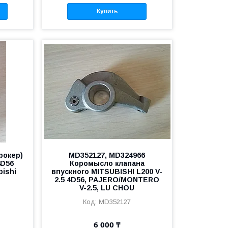
Купить
рокер)
MD352127, MD324966
4D56
Коромысло клапана
ishi
впускного MITSUBISHI L200 V-
2.5 4D56, PAJERO/MONTERO
V-2.5, LU CHOU
MD352127
6 000 ₸