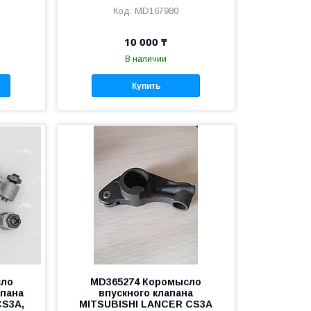
MD167980
10 000 ₸
В наличии
Купить
сло
MD365274 Коромысло
апана
впускного клапана
CS3A,
MITSUBISHI LANCER CS3A