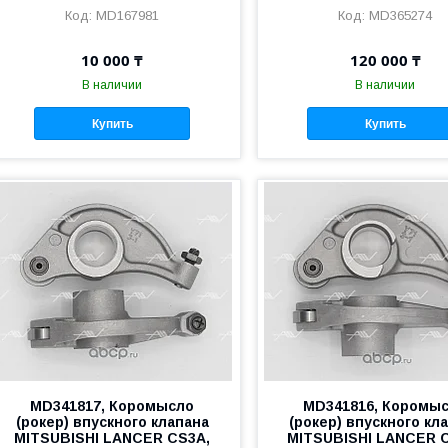
MD167981
MD365274
10 000 ₸
120 000 ₸
В наличии
В наличии
Купить
Купить
MD341817, Коромысло
MD341816, Коромы
(рокер) впускного клапана
(рокер) впускного кл
MITSUBISHI LANCER CS3A,
MITSUBISHI LANCER 