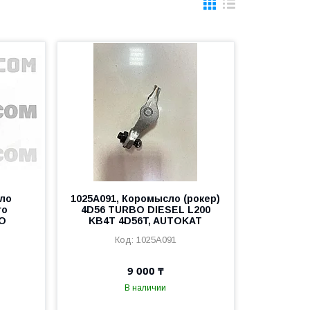
ло
1025A091, Коромысло (рокер)
го
4D56 TURBO DIESEL L200
TO
KB4T 4D56T, AUTOKAT
1025A091
9 000 ₸
В наличии