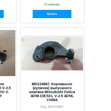
В наличии
Купить
ло
MD324967, Коромысло
 V-2.5
(кулачок) выпускного
RO V-
клапана Mitsubishi Delica
LY
4D56 DIESEL V-2.5 4D56,
CHINA
MD324967