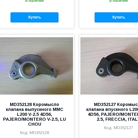
В наличии
В наличии
Купить
Купить
MD352128 Коромысло
MD352127 Коромыс
клапана выпускного MMC
клапана впускного L200
L200 V-2.5 4D56,
4D56, PAJERO/MONTE
PAJERO/MONTERO V-2.5, LU
2.5, FRECCIA, ITA
CHOU
MD352127
MD352128