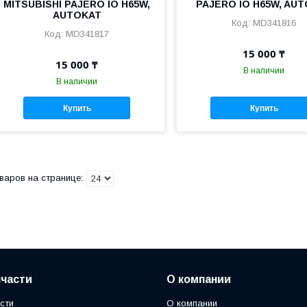
MITSUBISHI PAJERO IO H65W,
PAJERO IO H65W, AU
AUTOKAT
MD341816
MD341817
15 000 ₸
15 000 ₸
В наличии
В наличии
Купить
Купить
части
О компании
сти
О компании