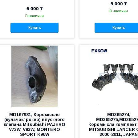
9 000 ₸
6 000 ₸
В наличии
В наличии
Купить
Купить
MD167981, Коромысло
MD365274,
(кулачок/ рокер) впускного
MD365275,MD3652
клапана Mitsubishi PAJERO
Коромысла комплект
V73W, V93W, MONTERO
MITSUBISHI LANCER 
SPORT K96W
2000-2011, JAPAN