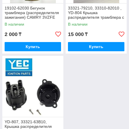
19102-62030 Бегунок
33321-79210, 33310-82010 ,
трамблера (распределителя
YD-804 Крышка
зажигания) CAMRY 3VZFE
распределителя трамблера с
1991-1996, КИТАЙ
бегунком SUZUKI SWIFT
В наличии
В наличии
SAMURAI, YEC JAPAN
2 000
15 000
₸
₸
Купить
Купить
YD-807, 33321-63B10,
Крышка распределителя