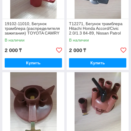
19102-11010, Бегунок
T12271, Бегунок трамблера
трамблера (распределителя
Hitachi Honda Accord/Civic
зажигания) TOYOTA CAMRY
2.0/1.3 84-89, Nissan Patrol
3SFE, CARINA E 1992-1997
2.8 79, MITSUBISHI, CHINA
В наличии
В наличии
2 000
2 000
₸
₸
Купить
Купить