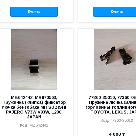
Купить
Купить
MB642442, MR970563,
77360-35010, 77360-0
Пружинка (клипса) фиксатор
Пружина лючка зали
лючка бензобака MITSUBISHI
горловины топливного
PAJERO V73W V93W, L200,
TOYOTA, LEXUS, JA
JAPAN
77360-35010
MB642442
4 000 ₸