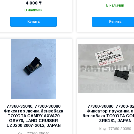
4 000 ₸
В наличии
В наличии
Купить
Купить
77360-35040, 77360-30080
77360-30080, 77360-02
Фиксатор лючка бензобака
Фиксатор пружинка л
TOYOTA CAMRY AXVA70
бензобака TOYOTA C
GSV70, LAND CRUISER
ZRE181, JAPAN
UZJ200 2007-2012, JAPAN
77360-30080
77360-35040