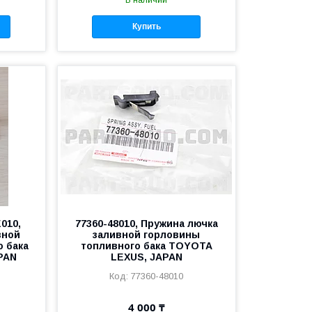
В наличии
Купить
E010,
77360-48010, Пружина лючка
вной
заливной горловины
 бака
топливного бака TOYOTA
PAN
LEXUS, JAPAN
77360-48010
4 000 ₸