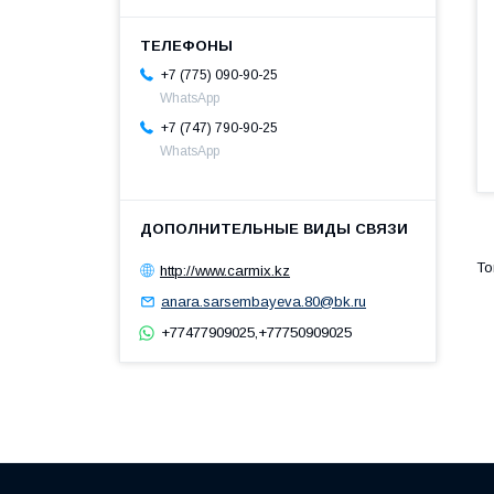
+7 (775) 090-90-25
WhatsApp
+7 (747) 790-90-25
WhatsApp
http://www.carmix.kz
anara.sarsembayeva.80@bk.ru
+77477909025,+77750909025