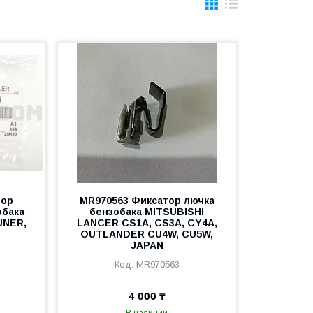
тор
MR970563 Фиксатор лючка
обака
бензобака MITSUBISHI
UNER,
LANCER CS1A, CS3A, CY4A,
OUTLANDER CU4W, CU5W,
JAPAN
MR970563
4 000 ₸