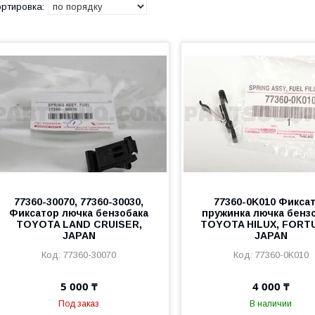
77360-30070, 77360-30030,
77360-0K010 Фикса
Фиксатор лючка бензобака
пружинка лючка бенз
TOYOTA LAND CRUISER,
TOYOTA HILUX, FORT
JAPAN
JAPAN
77360-30070
77360-0K010
5 000 ₸
4 000 ₸
Под заказ
В наличии