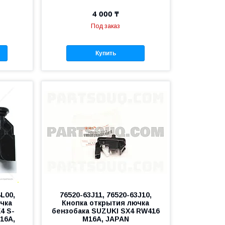
4 000 ₸
Под заказ
Купить
4L00,
76520-63J11, 76520-63J10,
чка
Кнопка открытия лючка
4 S-
бензобака SUZUKI SX4 RW416
16A,
M16A, JAPAN