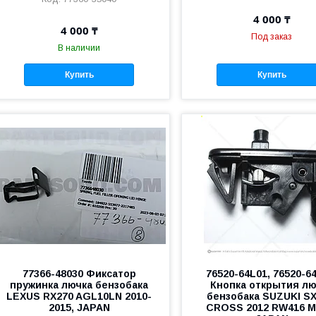
4 000 ₸
4 000 ₸
Под заказ
В наличии
Купить
Купить
77366-48030 Фиксатор
76520-64L01, 76520-6
пружинка лючка бензобака
Кнопка открытия лю
LEXUS RX270 AGL10LN 2010-
бензобака SUZUKI SX
2015, JAPAN
CROSS 2012 RW416 M