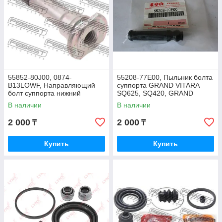
55852-80J00, 0874-
55208-77E00, Пыльник болта
B13LOWF, Направляющий
суппорта GRAND VITARA
болт суппорта нижний
SQ625, SQ420, GRAND
SUZUKI SX4 RW420 V-2.0,
VITARA XL-7 JA627W, JAPAN
В наличии
В наличии
RW416 V-1.6, FEBEST
2 000
2 000
₸
₸
Купить
Купить