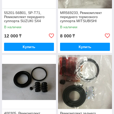
55201-56B01, SP-T71,
MR569233, Ремкомплект
Ремкомплект переднего
переднего тормозного
суппорта SUZUKI SX4
суппорта MITSUBISHI
RW416, RW420, SEIKEN
LANCER CS1A, CS2A, CS3A,
В наличии
В наличии
JAPAN
CS6A, ORIGINAL
12 000
8 000
₸
₸
Купить
Купить
400305, Ремкомплект
Ремкомплект заднего