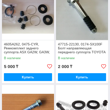
4605A262, 0475-CYR,
47715-22130, 0174-SX100F
Ремкомплект заднего
Болт направляющая
суппорта ASX GA2W, GA3W,
переднего суппорта TOYOTA
LANCER CY1A, CY2A, CY3A,
RAV-4 ACA21 ACA23 ACA26
В наличии
В наличии
CY4A, HASAKI
ACA28 2000-2005, FEBEST
5 000
2 000
₸
₸
Купить
Купить