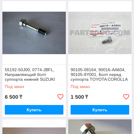
55192-50J00, 0774-JBFL,
90105-08164, 90016-AA604,
Направляющий болт
90105-8Y001, Болт перед
суппорта нижний SUZUKI
суппорта TOYOTA COROLLA
GRAND VITARA JB416,
ZZE141 2007-2010, JAPAN
Под заказ
Под заказ
JB627, JB424, JB420, JAPAN
6 500
1 500
₸
₸
Купить
Купить