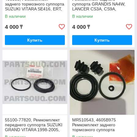
заднего тормозного суппорта
суппорта GRANDIS NA4W,
SUZUKI VITARA SE416, ERT,
LANCER CS3A, CS9A,
MADE IN EU
OUTLANDER CW5W, CW6W,
В наличии
В наличии
FEBEST, 0475-NA4R
4 000
4 000
₸
₸
Купить
Купить
55100-77820, Ремкомплект
MR510543, 4605B975
переднего суппорта SUZUKI
Ремкомплект заднего
GRAND VITARA 1998-2005,
тормозного суппорта
XL-7 JA627, JAPAN
PAJERO V75W, V77W,