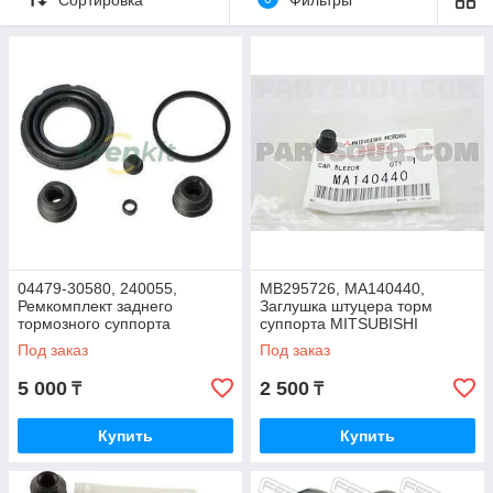
04479-30580, 240055,
MB295726, MA140440,
Ремкомплект заднего
Заглушка штуцера торм
тормозного суппорта
суппорта MITSUBISHI
TOYOTA LEXUS IS250
PAJERO V93W V97W 2006-
Под заказ
Под заказ
GSE30, FRENKIT
2021, JAPAN
5 000
2 500
₸
₸
Купить
Купить