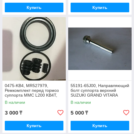
Купить
Купить
0475-KB4, MR527979,
55191-65J00, Направляющий
Ремкомплект перед тормоз
болт суппорта верхний
суппорта MMC L200 KB4T,
SUZUKI GRAND VITARA
PAJERO SPORT KH4W,
JB416, JB627, JB424, JB420,
В наличии
В наличии
KH6W 2006-15, FEBEST
JAPAN
3 000
5 000
₸
₸
Купить
Купить