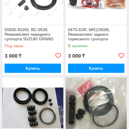
55830-50J00, BC-0538,
0475-DJR, MR129588,
Ремкомплект переднего
Ремкомплект заднего
суппорта SUZUKI GRAND
тормозного суппорта
VITARA XL-7, LYNXAUTO
MITSUBISHI GALANT DJ1A,
Под заказ
В наличии
JAPAN
DM1A, EA8A, FEBEST
3 000
3 000
₸
₸
Купить
Купить