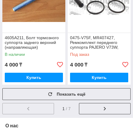
4605A211, Болт тормозного
0475-V75F, MR407427,
суппорта заднего верхний
Ремкомплект переднего
(направляющая)
суппорта PAJERO V73W,
OUTLANDER CU4W,
V93W, V95W 2006-2021,
В наличии
Под заказ
ORIGINAL
MONTERO V75W, FEBEST
4 000
4 000
₸
₸
Купить
Купить
Показать ещё
1
/ 7
О нас