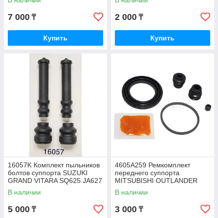
В наличии
В наличии
MONTERO V75W
7 000
2 000
₸
₸
Купить
Купить
16057K Комплект пыльников
4605A259 Ремкомплект
болтов суппорта SUZUKI
переднего суппорта
GRAND VITARA SQ625 JA627
MITSUBISHI OUTLANDER
1998-2005, BBP, USA
2006-2018, ASX GA2W,
В наличии
В наличии
LANCER 2007-2017, SAT
5 000
3 000
₸
₸