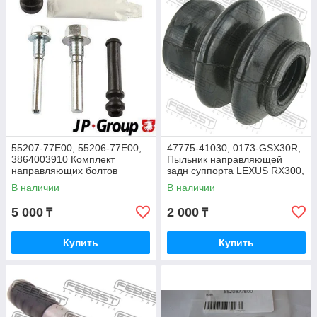
55207-77E00, 55206-77E00,
47775-41030, 0173-GSX30R,
3864003910 Комплект
Пыльник направляющей
направляющих болтов
задн суппорта LEXUS RX300,
суппорта SUZUKI GRAND
RX330, RX350, FEBEST
В наличии
В наличии
VITARA SQ625 1998-2005
5 000
2 000
₸
₸
Купить
Купить