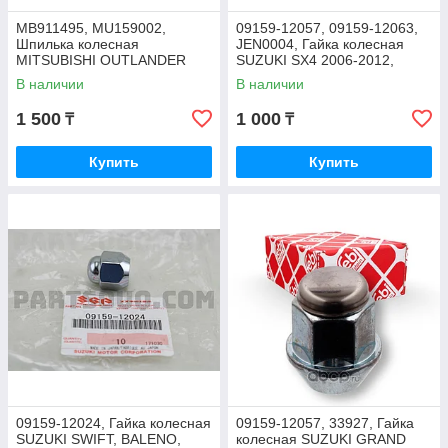
MB911495, MU159002,
09159-12057, 09159-12063,
Шпилька колесная
JEN0004, Гайка колесная
MITSUBISHI OUTLANDER
SUZUKI SX4 2006-2012,
CU4W, CU5W, CW5W, CW6W,
GRAND VITARA, JUST DRIVE
В наличии
В наличии
GF3W, 2002-2017, LANCER
IX
1 500
1 000
₸
₸
Купить
Купить
09159-12024, Гайка колесная
09159-12057, 33927, Гайка
SUZUKI SWIFT, BALENO,
колесная SUZUKI GRAND