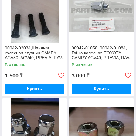
90942-02034,Шпилька
90942-01058, 90942-01084,
колесная ступичн CAMRY
Гайка колесная TOYOTA
ACV30, ACV40, PREVIA, RAV-
CAMRY ACV40, PREVIA, RAV-
4, ESTIMA, COROLLA,
4, ESTIMA, COROLLA, LAND
В наличии
В наличии
OSAKA, JAPAN, M14*1.5
CRUISER PRADO GRJ150
1 500
3 000
₸
₸
Купить
Купить