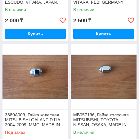
ESCUDO, VITARA, JAPAN,
VITARA, FEBI GERMANY
ключ 19мм, M12*1.25
В наличии
В наличии
2 000
2 500
₸
₸
Купить
Купить
3880A009, Гайка колесная
MB057196, Гайка колесная
MITSUBISHI GALANT DJ1A
MITSUBISHI, TOYOTA,
2004-2009, MMC, MADE IN
NISSAN, OSAKA, MADE IN
JAPAN, шаг резьбы 1.5,
JAPAN
Под заказ
В наличии
12х41