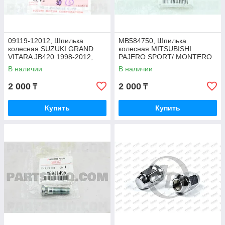
09119-12012, Шпилька
MB584750, Шпилька
колесная SUZUKI GRAND
колесная MITSUBISHI
VITARA JB420 1998-2012,
PAJERO SPORT/ MONTERO
JAPAN
V93W, KH6W, KH8W, L200
В наличии
В наличии
KL1T, JAPAN
2 000
2 000
₸
₸
Купить
Купить