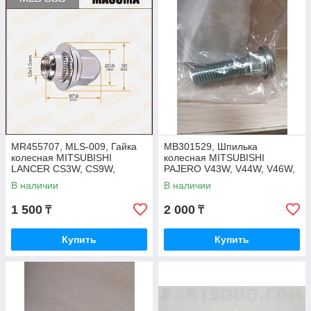
MR455707, MLS-009, Гайка
MB301529, Шпилька
колесная MITSUBISHI
колесная MITSUBISHI
LANCER CS3W, CS9W,
PAJERO V43W, V44W, V46W,
CARISMA, SPACE STAR,
V45W 1990-2000, JAPAN
В наличии
В наличии
GALANT, MASUMA
1 500
2 000
₸
₸
Купить
Купить