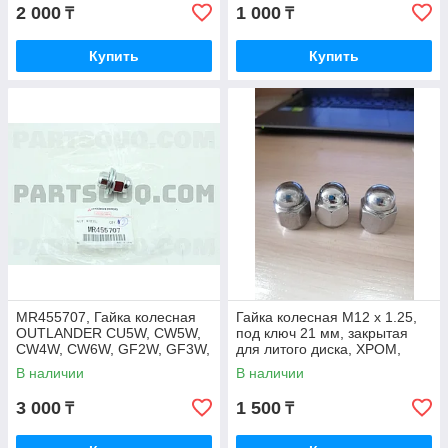
2 000
1 000
₸
₸
Купить
Купить
MR455707, Гайка колесная
Гайка колесная М12 х 1.25,
OUTLANDER CU5W, CW5W,
под ключ 21 мм, закрытая
CW4W, CW6W, GF2W, GF3W,
для литого диска, ХРОМ,
JAPAN
короткая
В наличии
В наличии
3 000
1 500
₸
₸