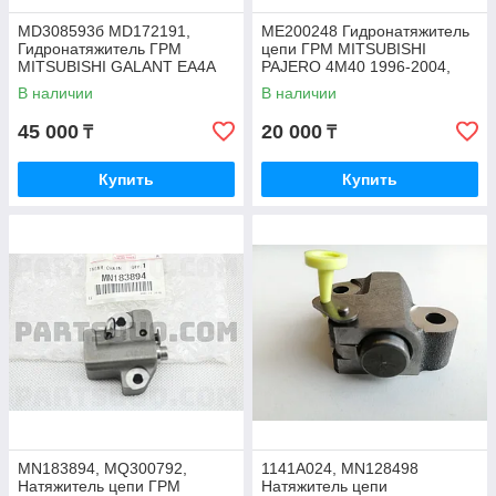
MD308593б MD172191,
ME200248 Гидронатяжитель
Гидронатяжитель ГРМ
цепи ГРМ MITSUBISHI
MITSUBISHI GALANT EA4A
PAJERO 4M40 1996-2004,
EA5A 1996-2006 DIAMANTE
OSK JAPAN
В наличии
В наличии
45 000
20 000
₸
₸
Купить
Купить
MN183894, MQ300792,
1141A024, MN128498
Натяжитель цепи ГРМ
Натяжитель цепи