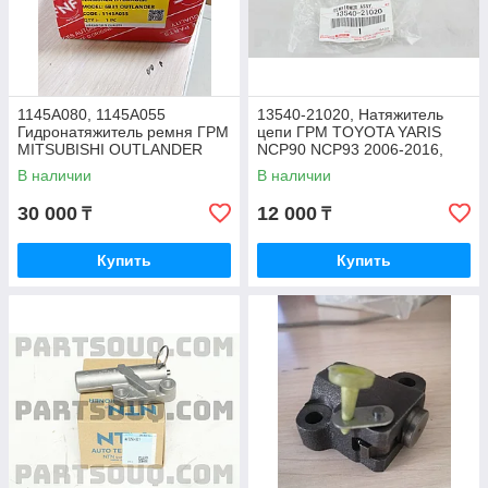
1145A080, 1145A055
13540-21020, Натяжитель
Гидронатяжитель ремня ГРМ
цепи ГРМ TOYOTA YARIS
MITSUBISHI OUTLANDER
NCP90 NCP93 2006-2016,
CW6W 6B31 2006-2012
JAPAN
В наличии
В наличии
30 000
12 000
₸
₸
Купить
Купить