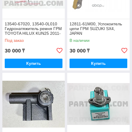
13540-67020, 13540-0L010
12811-61M00, Успокоитель
Гидронатяжитель ремня ГРМ
цепи ГРМ SUZUKI SX4,
TOYOTA HILUX KUN25 2011-
JAPAN
2015, JAPAN
Под заказ
В наличии
30 000
30 000
₸
₸
Купить
Купить