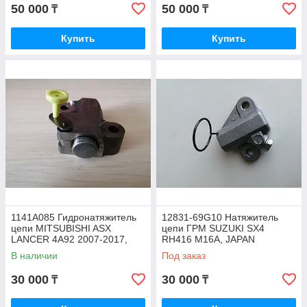
JAPAN
50 000
50 000
₸
₸
Купить
Купить
1141A085 Гидронатяжитель
12831-69G10 Натяжитель
цепи MITSUBISHI ASX
цепи ГРМ SUZUKI SX4
LANCER 4A92 2007-2017,
RH416 M16A, JAPAN
JAPAN
В наличии
Под заказ
30 000
30 000
₸
₸