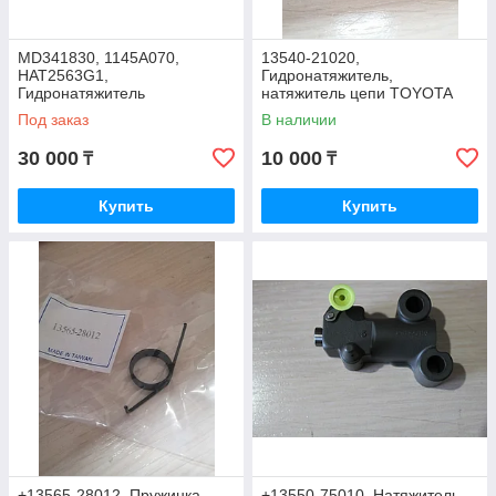
MD341830, 1145A070,
13540-21020,
HAT2563G1,
Гидронатяжитель,
Гидронатяжитель
натяжитель цепи TOYOTA
MITSUBISHI PAJERO SPORT
YARIS NCP90 NCP93 2006-
Под заказ
В наличии
K96W, MONTERO SPORT,
2016, JAPAN CARS, TAIWAN
NTN
30 000
10 000
₸
₸
Купить
Купить
+13565-28012, Пружинка
+13550-75010, Натяжитель