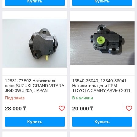
Купить
Купить
12831-77E02 Натяжитель
13540-36040, 13540-36041
цепи SUZUKI GRAND VITARA
Натяжитель цепи ГРМ
JB420W J20A, JAPAN
TOYOTA CAMRY ASV50 2011-
2018, HIGHLANDER ASU40,
Под заказ
В наличии
RAV-4 ASA44, JAPAN
28 000
20 000
₸
₸
Купить
Купить