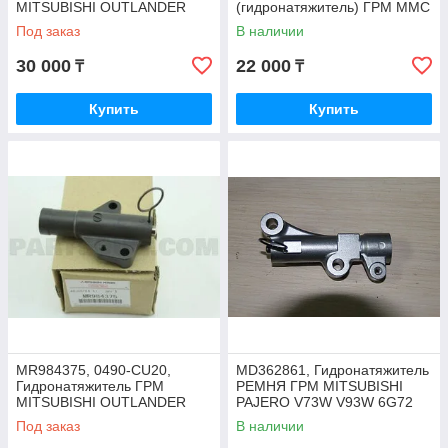
MITSUBISHI OUTLANDER
(гидронатяжитель) ГРМ MMC
CW5W GF3W 4B12, JAPAN
LANCER 4A91, COLT, MMC
Под заказ
В наличии
JAPAN
30 000
22 000
₸
₸
Купить
Купить
MR984375, 0490-CU20,
MD362861, Гидронатяжитель
Гидронатяжитель ГРМ
РЕМНЯ ГРМ MITSUBISHI
MITSUBISHI OUTLANDER
PAJERO V73W V93W 6G72
CU5W V-2.4 4G69, CU4W
2000-2021, JAPAN
Под заказ
В наличии
4G64, GALANT DM1A, DJ1A,