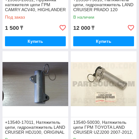
натяжителя цепи ГРМ
цепи, гидронатяжитель LAND
CAMRY ACV40, HIGHLANDER
CRUISER PRADO 120
ACU20, CLOYES, TAIWAN
TRJ120, HILUX TGN26,
Под заказ
В наличии
ORIGINAL
1 500
12 000
₸
₸
Купить
Купить
+13540-17011, Натяжитель
13540-50030, Натяжитель
цепи, гидронатяжитель LAND
цепи ГРМ TOYOTA LAND
CRUISER HDJ100, ORIGINAL
CRUISER UZJ200 2007-2012,
JAPAN