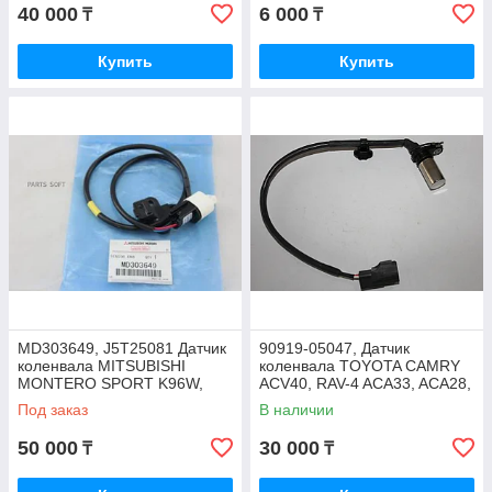
2000, JAPAN
40 000
6 000
₸
₸
Купить
Купить
MD303649, J5T25081 Датчик
90919-05047, Датчик
коленвала MITSUBISHI
коленвала TOYOTA CAMRY
MONTERO SPORT K96W,
ACV40, RAV-4 ACA33, ACA28,
PAJERO SPORT 6G72 V-3.0
AVENSIS AZT250, JAPAN
Под заказ
В наличии
K96W, JAPAN
50 000
30 000
₸
₸