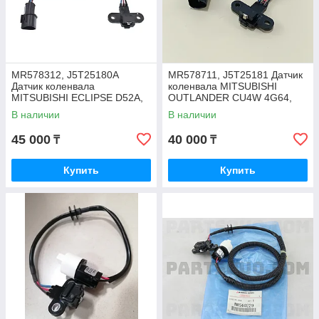
MR578312, J5T25180A
MR578711, J5T25181 Датчик
Датчик коленвала
коленвала MITSUBISHI
MITSUBISHI ECLIPSE D52A,
OUTLANDER CU4W 4G64,
GALANT EA3A, JAPAN
JAPAN
В наличии
В наличии
45 000
40 000
₸
₸
Купить
Купить