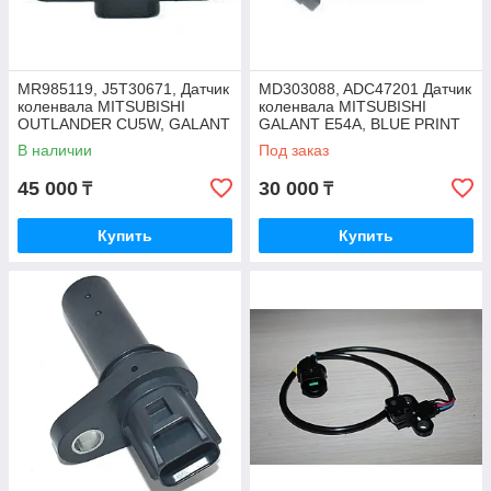
MR985119, J5T30671, Датчик
MD303088, ADC47201 Датчик
коленвала MITSUBISHI
коленвала MITSUBISHI
OUTLANDER CU5W, GALANT
GALANT E54A, BLUE PRINT
DJ1A, DM1A, GRANDIS NA4W
В наличии
Под заказ
2004-10, JAPAN
45 000
30 000
₸
₸
Купить
Купить