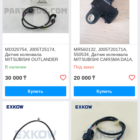
MD320754, J005T25174,
MR560132, J005T20171A,
Датчик коленвала
550534, Датчик коленвала
MITSUBISHI OUTLANDER
MITSUBISHI CARISMA DA1A,
CU2W, LANCER CS9A,
DA2A, MITSUBISHI PAJERO
В наличии
Под заказ
SPACE WAGON N84W 1998-
IO H76W, ERA
2004, SIKECO
30 000
20 000
₸
₸
Купить
Купить