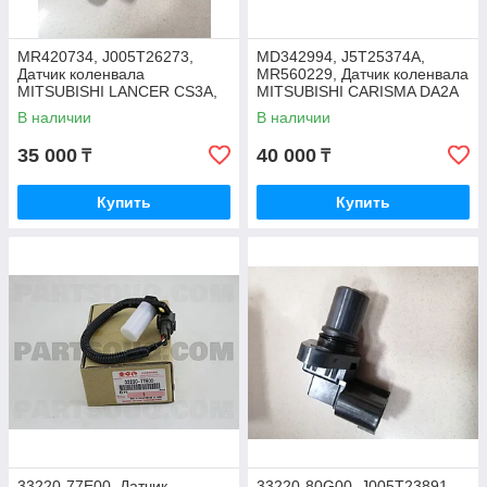
MR420734, J005T26273,
MD342994, J5T25374A,
Датчик коленвала
MR560229, Датчик коленвала
MITSUBISHI LANCER CS3A,
MITSUBISHI CARISMA DA2A
MITSUBISHI ELECTRIC,
GDI, GALANT EA1A 4G93
В наличии
В наличии
JAPAN
GDI, JAPAN
35 000
40 000
₸
₸
Купить
Купить
33220-77E00, Датчик
33220-80G00, J005T23891,