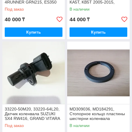
4RUNNER GRN215, ES350
KA5T, KB5T 2005-2015,
GSV40, HIGHLANDER
JAPAN
Под заказ
В наличии
GSU45, CAMRY GSV40,
JAPAN
40 000
44 000
₸
₸
Купить
Купить
33220-50M20, 33220-64L20,
MD309036, MD184291,
Датчик коленвала SUZUKI
Стопорное кольцо пластины
SX4 RW416, GRAND VITARA
шестерни коленвала
JB420 J20A, JAPAN
MITSUBISHI MONTERO
Под заказ
В наличии
SPORT 6G72 K96W 1999-