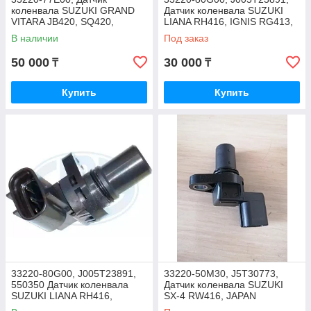
коленвала SUZUKI GRAND
Датчик коленвала SUZUKI
VITARA JB420, SQ420,
LIANA RH416, IGNIS RG413,
SUZUKI SX-4 RW420, XL-7
WAGON R+ RB413,
В наличии
Под заказ
JA627W, JAPAN
MITSUBISHI ELECTRIC,
JAPAN
50 000
30 000
₸
₸
Купить
Купить
33220-80G00, J005T23891,
33220-50M30, J5T30773,
550350 Датчик коленвала
Датчик коленвала SUZUKI
SUZUKI LIANA RH416,
SX-4 RW416, JAPAN
SUZUKI IGNIS RG413,