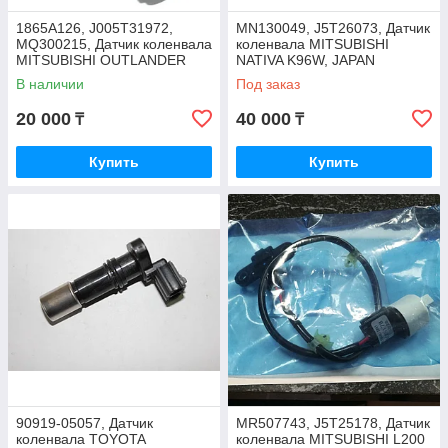
1865A126, J005T31972,
MN130049, J5T26073, Датчик
MQ300215, Датчик коленвала
коленвала MITSUBISHI
MITSUBISHI OUTLANDER
NATIVA K96W, JAPAN
CW5W, GF2W, GF3W,
В наличии
Под заказ
MITSUBISHI LANCER CY4A
20 000
40 000
₸
₸
Купить
Купить
90919-05057, Датчик
MR507743, J5T25178, Датчик
коленвала TOYOTA
коленвала MITSUBISHI L200