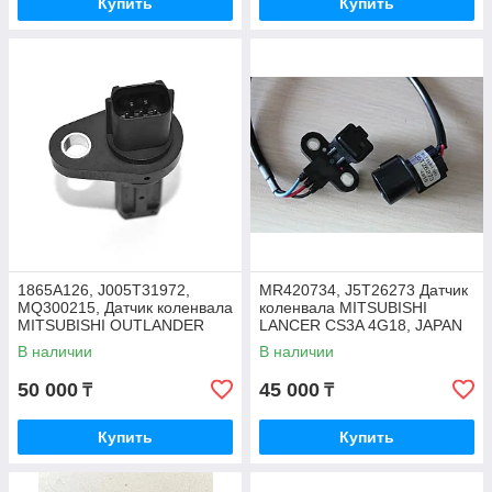
Купить
Купить
1865A126, J005T31972,
MR420734, J5T26273 Датчик
MQ300215, Датчик коленвала
коленвала MITSUBISHI
MITSUBISHI OUTLANDER
LANCER CS3A 4G18, JAPAN
CW5W, GF2W, GF3W,
В наличии
В наличии
MITSUBISHI LANCER CY4A,
JAPAN
50 000
45 000
₸
₸
Купить
Купить