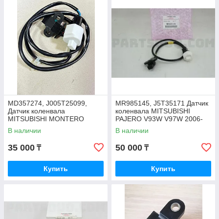
MD357274, J005T25099,
MR985145, J5T35171 Датчик
Датчик коленвала
коленвала MITSUBISHI
MITSUBISHI MONTERO
PAJERO V93W V97W 2006-
V75W, PAJERO V65W, V75W
2021, JAPAN
В наличии
В наличии
35 000
50 000
₸
₸
Купить
Купить