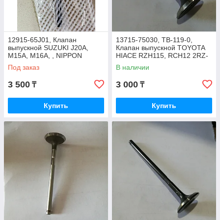
12915-65J01, Клапан
13715-75030, TB-119-0,
выпускной SUZUKI J20A,
Клапан выпускной TOYOTA
M15A, M16A, , NIPPON
HIACE RZH115, RCH12 2RZ-
MOTORS
FE, ROCKY JAPAN
Под заказ
В наличии
3 500
3 000
₸
₸
Купить
Купить