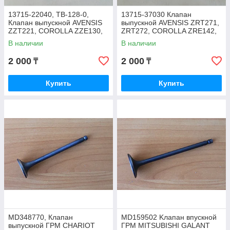
13715-22040, TB-128-0,
13715-37030 Клапан
Клапан выпускной AVENSIS
выпускной AVENSIS ZRT271,
ZZT221, COROLLA ZZE130,
ZRT272, COROLLA ZRE142,
ZZE142, ZZE141, ZZE150,
ZRE181, RAV4 ZSA30 1ZRFE
В наличии
В наличии
ROCKY JAPAN
2 000
2 000
₸
₸
Купить
Купить
MD348770, Клапан
MD159502 Kлапан впускной
выпускной ГРМ CHARIOT
ГРМ MITSUBISHI GALANT