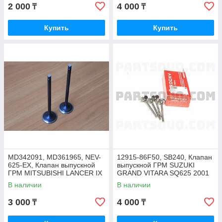
2 000
4 000
₸
₸
Купить
Купить
MD342091, MD361965, NEV-
12915-86F50, SB240, Клапан
625-EX, Клапан выпускной
выпускной ГРМ SUZUKI
ГРМ MITSUBISHI LANCER IX
GRAND VITARA SQ625 2001
CS1A V-1.3 4G13 16V,
H25A, JB627 H27A 1998-
В наличии
В наличии
NIPPON MOTORS
2003, ROCKY
3 000
4 000
₸
₸