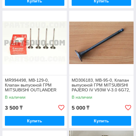
Купить
Купить
MR994498, MB-129-0,
MD306183, MB-95-0, Клапан
Клапан выпускной ГРМ
выпускной ГРМ MITSUBISHI
MITSUBISHI OUTLANDER
PAJERO IV V93W V-3.0 6G72,
CU5W, GALANT DJ1A V-2.4
ROCKY JAPAN
В наличии
В наличии
4G69, ROCKY JAPAN
3 500
5 000
₸
₸
Купить
Купить