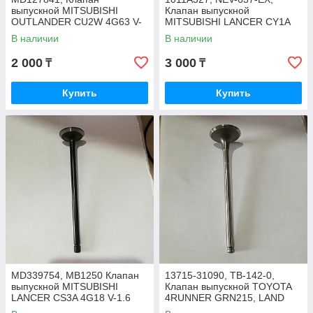
выпускной MITSUBISHI
Клапан выпускной
OUTLANDER CU2W 4G63 V-
MITSUBISHI LANCER CY1A
2.0, NIPPON MOTORS
4A92 V-1.6, CY2A 4A91 V-1.5,
В наличии
В наличии
NIPPON MOTORS
2 000
3 000
₸
₸
Купить
Купить
MD339754, MB1250 Клапан
13715-31090, TB-142-0,
выпускной MITSUBISHI
Клапан выпускной TOYOTA
LANCER CS3A 4G18 V-1.6
4RUNNER GRN215, LAND
2000-2013, ROCKY
CRUISER 1GRFE, ROCKY