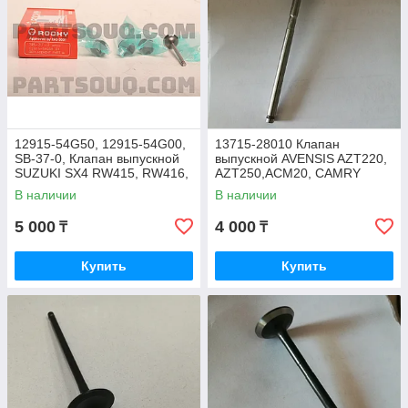
12915-54G50, 12915-54G00,
13715-28010 Клапан
SB-37-0, Клапан выпускной
выпускной AVENSIS AZT220,
SUZUKI SX4 RW415, RW416,
AZT250,ACM20, CAMRY
LIANA RH416, GRAND
ACV30, ACV40, ACV36,
В наличии
В наличии
VITARA JB416, ROCKY
HIGHLANDER ACU20,
5 000
4 000
₸
₸
Купить
Купить