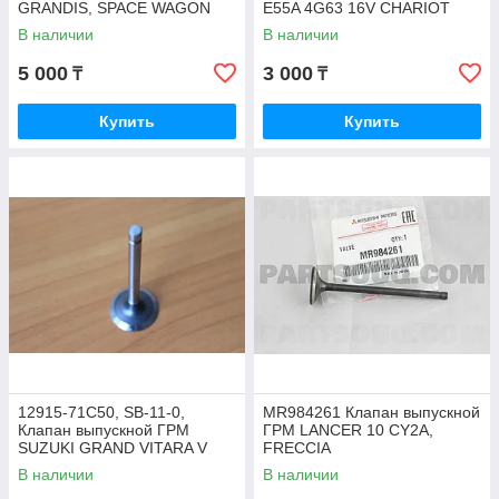
GRANDIS, SPACE WAGON
E55A 4G63 16V CHARIOT
N84W, N94W V-2.4 4G64 GDI,
N43W
В наличии
В наличии
JAPAN
5 000
3 000
₸
₸
Купить
Купить
12915-71C50, SB-11-0,
MR984261 Клапан выпускной
Клапан выпускной ГРМ
ГРМ LANCER 10 CY2A,
SUZUKI GRAND VITARA V
FRECCIA
-1.6 16 VALVES, BALENO
В наличии
В наличии
G16A, ROCKY JAPAN