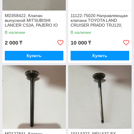
MD358422, Клапан
11122-75020 Направляющая
выпускной MITSUBISHI
клапана TOYOTA LAND
LANCER CS3A, PAJERO IO
CRUISER PRADO TRJ120,
H65W 4G18 V-1.6, DOKURO
HILUX TGN26,HIACE
В наличии
В наличии
(EMB5378A)
TRH223, FORTUNER TGN51,
NIPPON MOTORS
2 000
10 000
₸
₸
Купить
Купить
MD127841, Клапан
1011A327, NEV-637-EX,