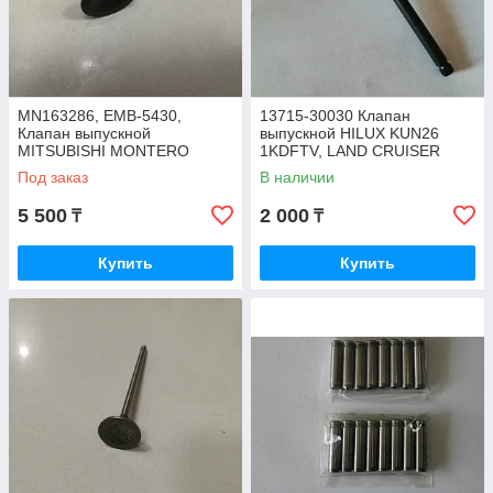
MN163286, EMB-5430,
13715-30030 Клапан
Клапан выпускной
выпускной HILUX KUN26
MITSUBISHI MONTERO
1KDFTV, LAND CRUISER
V77W, MITSUBISHI PAJERO
PRADO KDJ120, LAND
Под заказ
В наличии
V77W 6G75 V-3.8, DOKURO
CRUISER PRADO KDJ95
JAPAN
5 500
2 000
₸
₸
Купить
Купить