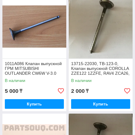
1011A086 Клапан выпускной
13715-22030, TB-123-0,
ГРМ MITSUBISHI
Клапан выпускной COROLLA
OUTLANDER CW6W V-3.0
ZZE122 1ZZFE, RAV4 ZCA26,
6B31, PAJERO SPORT KH6W,
ROCKY JAPAN
В наличии
В наличии
JAPAN
5 000
2 000
₸
₸
Купить
Купить