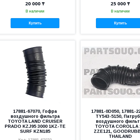
20 000 ₸
25 000 ₸
В наличии
В наличии
Купить
Купить
17881-67070, Гофра
17881-0D050, 17881-2
воздушного фильтра
TY543-5150, Патру
TOYOTA LAND CRUISER
воздушного фильт
PRADO KZJ95 3000 1KZ-TE
TOYOTA COROLLA 
SURF KZN185
ZZE121, GOODRUB
THAILAND
17881-67070