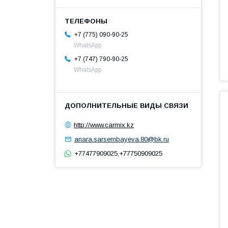
+7 (775) 090-90-25
WhatsApp
+7 (747) 790-90-25
WhatsApp
http://www.carmix.kz
anara.sarsembayeva.80@bk.ru
+77477909025,+77750909025