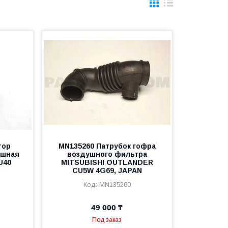
тор
MN135260 Патрубок гофра
ушная
воздушного фильтра
U40
MITSUBISHI OUTLANDER
CU5W 4G69, JAPAN
MN135260
49 000 ₸
Под заказ