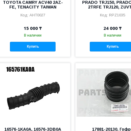
TOYOTA CAMRY ACV40 2AZ-
PRADO TRJ150, PRADO 
FE, TENACITY TAIWAN
2TRFE TRJ120, ZUV
AHT0027
RPZ1035
15 000 ₸
24 000 ₸
В наличии
В наличии
Купить
Купить
16576-1KA0A, 16576-3DB0A
17881-20130, Гофр