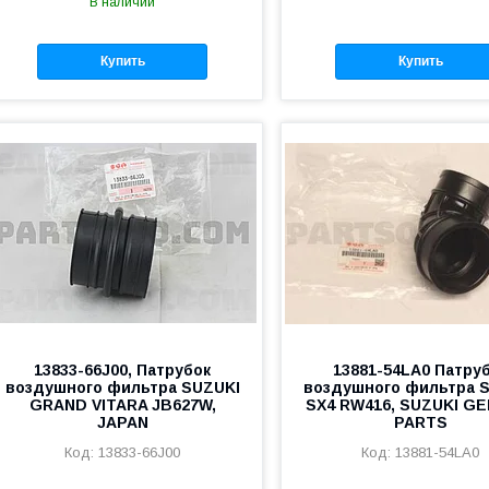
В наличии
Купить
Купить
13833-66J00, Патрубок
13881-54LA0 Патру
воздушного фильтра SUZUKI
воздушного фильтра 
GRAND VITARA JB627W,
SX4 RW416, SUZUKI G
JAPAN
PARTS
13833-66J00
13881-54LA0