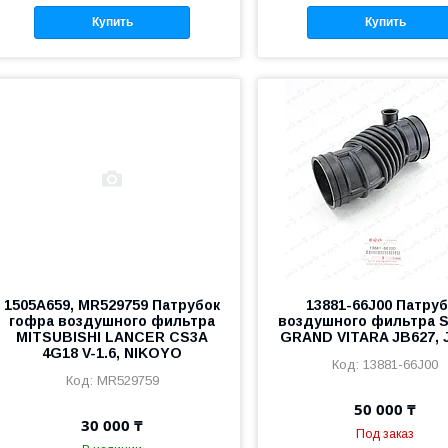
Купить
Купить
1505A659, MR529759 Патрубок
13881-66J00 Патру
гофра воздушного фильтра
воздушного фильтра 
MITSUBISHI LANCER CS3A
GRAND VITARA JB627,
4G18 V-1.6, NIKOYO
13881-66J00
MR529759
50 000 ₸
30 000 ₸
Под заказ