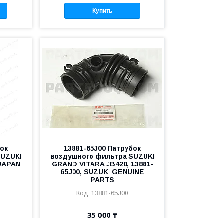
Купить
бок
13881-65J00 Патрубок
SUZUKI
воздушного фильтра SUZUKI
 JAPAN
GRAND VITARA JB420, 13881-
65J00, SUZUKI GENUINE
PARTS
13881-65J00
35 000 ₸