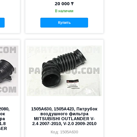
20 000 ₸
В наличии
Купить
2080,
1505A630, 1505A423, Патрубок
бок
воздушного фильтра
ра
MITSUBISHI OUTLANDER V-
1.8
2.4 2007-2010, V-2.0 2009-2010
BER
1505A630