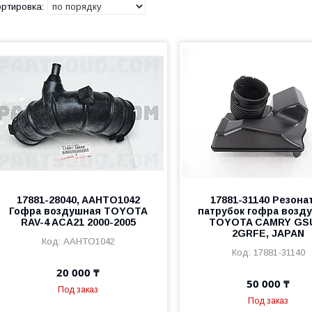
17881-28040, AAHTO1042
17881-31140 Резона
Гофра воздушная TOYOTA
патрубок гофра возд
RAV-4 ACA21 2000-2005
TOYOTA CAMRY GS
2GRFE, JAPAN
AAHTO1042
17881-31140
20 000 ₸
50 000 ₸
Под заказ
Под заказ