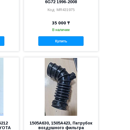
6G72 1996-2008
MR431975
35 000 ₸
В наличии
Купить
5212
1505A630, 1505A423, Патрубок
OYOTA
воздушного фильтра