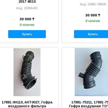
2017 4B10
13881-78K00
1505A421
30 000 ₸
30 000 ₸
В наличии
В наличии
Купить
Купить
17881-0H110, AHT0027, Гофра
17881-75211, 17881-7
воздушного фильтра
Гофра воздушная T