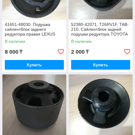
41651-48030, Подушка
52380-42071, T26RV1F, TAB-
сайлентблок заднего
210, Сайлентблок задней
редуктора правая LEXUS
подушки редуктора TOYOTA
RX350 GSU35, RX300
RAV-4 SXA11, SXA10, ACA21
В наличии
В наличии
MCU15, PERFECT, THAILAND
2000-2005
8 000
2 000
₸
₸
Купить
Купить