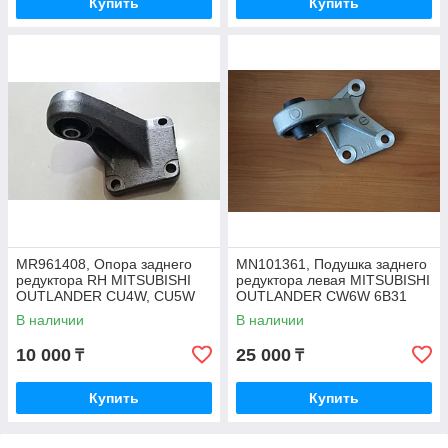
Купить
Купить
MR961408, Опора заднего
MN101361, Подушка заднего
редуктора RH MITSUBISHI
редуктора левая MITSUBISHI
OUTLANDER CU4W, CU5W
OUTLANDER CW6W 6B31
2002-2007
2006-2012, SAILING
В наличии
В наличии
10 000
25 000
₸
₸
Купить
Купить