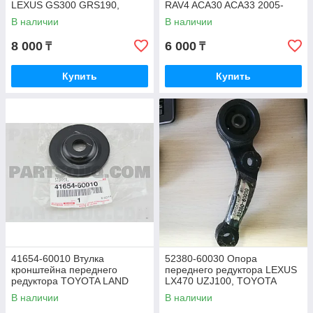
LEXUS GS300 GRS190,
RAV4 ACA30 ACA33 2005-
JAPAN
2012, JAPAN
В наличии
В наличии
8 000
6 000
₸
₸
Купить
Купить
41654-60010 Втулка
52380-60030 Опора
кронштейна переднего
переднего редуктора LEXUS
редуктора TOYOTA LAND
LX470 UZJ100, TOYOTA
CRUISER UZJ100, HILUX
LAND CRUISER UZJ100
В наличии
В наличии
SURF, JAPAN
1998-2002, JAPAN