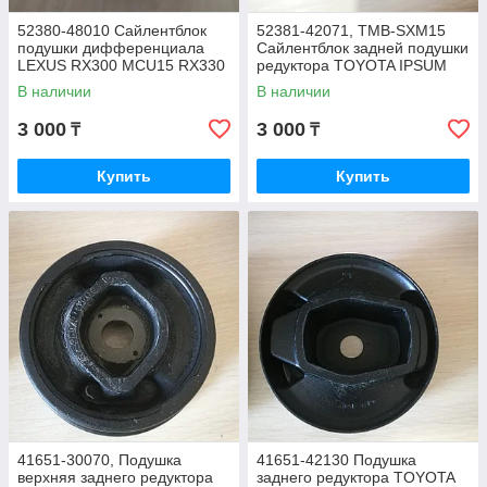
52380-48010 Сайлентблок
52381-42071, TMB-SXM15
подушки дифференциала
Сайлентблок задней подушки
LEXUS RX300 MCU15 RX330
редуктора TOYOTA IPSUM
MCU38, PERFECT
SXM15 ACM26, EEP
В наличии
В наличии
3 000
3 000
₸
₸
Купить
Купить
41651-30070, Подушка
41651-42130 Подушка
верхняя заднего редуктора
заднего редуктора TOYOTA