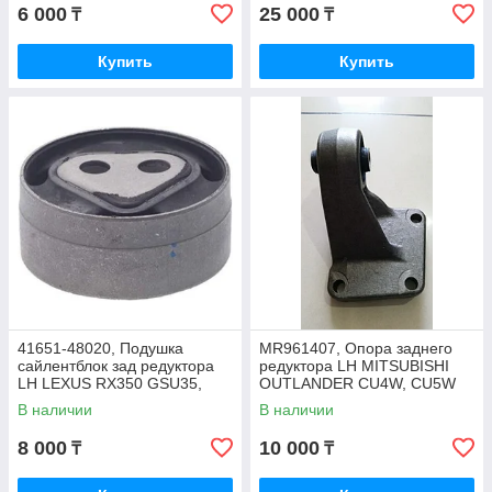
6 000
25 000
₸
₸
Купить
Купить
41651-48020, Подушка
MR961407, Опора заднего
сайлентблок зад редуктора
редуктора LH MITSUBISHI
LH LEXUS RX350 GSU35,
OUTLANDER CU4W, CU5W
RX300 MCU15 RX330
2002-2007
В наличии
В наличии
MCU38, PERFECT
8 000
10 000
₸
₸