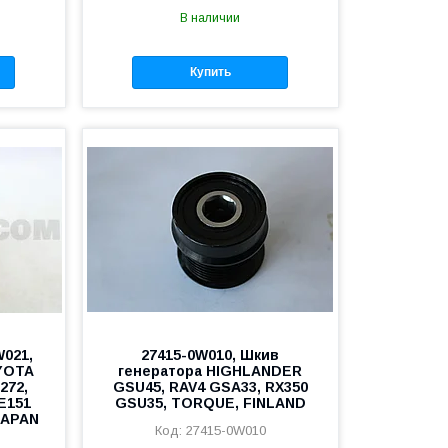
В наличии
Купить
W021,
27415-0W010, Шкив
YOTA
генератора HIGHLANDER
272,
GSU45, RAV4 GSA33, RX350
E151
GSU35, TORQUE, FINLAND
JAPAN
27415-0W010