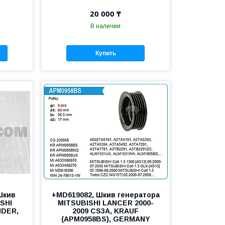
20 000 ₸
В наличии
Купить
Шкив
+MD619082, Шкив генератора
SHI
MITSUBISHI LANCER 2000-
NDER,
2009 CS3A, KRAUF
(APM0958BS), GERMANY