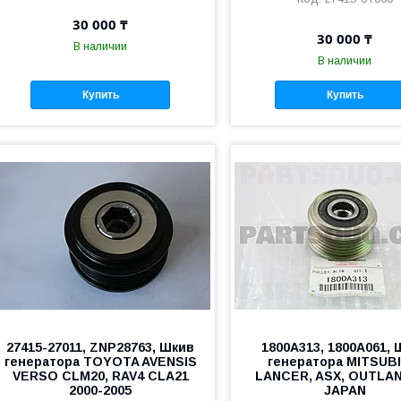
30 000 ₸
30 000 ₸
В наличии
В наличии
Купить
Купить
27415-27011, ZNP28763, Шкив
1800A313, 1800A061, 
генератора TOYOTA AVENSIS
генератора MITSUBI
VERSO CLM20, RAV4 CLA21
LANCER, ASX, OUTLA
2000-2005
JAPAN