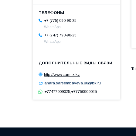
+7 (775) 090-90-25
WhatsApp
+7 (747) 790-90-25
WhatsApp
http://www.carmix.kz
anara.sarsembayeva.80@bk.ru
+77477909025,+77750909025