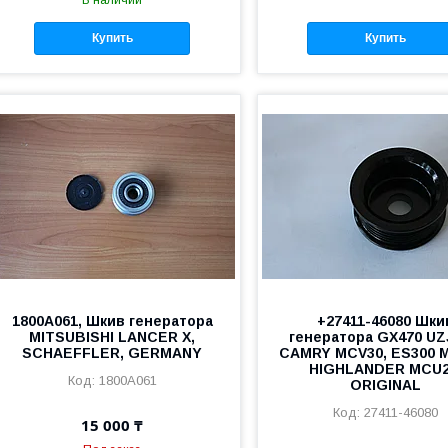
В наличии
Купить
Купить
1800A061, Шкив генератора
+27411-46080 Шки
MITSUBISHI LANCER X,
генератора GX470 UZ
SCHAEFFLER, GERMANY
CAMRY MCV30, ES300 
HIGHLANDER MCU2
1800A061
ORIGINAL
27411-46080
15 000 ₸