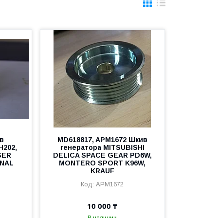
ив
MD618817, APM1672 Шкив
H202,
генератора MITSUBISHI
SER
DELICA SPACE GEAR PD6W,
INAL
MONTERO SPORT K96W,
KRAUF
APM1672
10 000 ₸