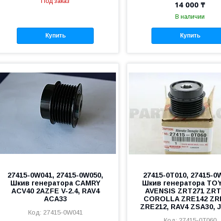
Под заказ
14 000 ₸
В наличии
Купить
Купить
27415-0W041, 27415-0W050,
27415-0T010, 27415-0
Шкив генератора CAMRY
Шкив генератора TO
ACV40 2AZFE V-2.4, RAV4
AVENSIS ZRT271 ZRT
ACA33
COROLLA ZRE142 ZR
ZRE212, RAV4 ZSA30, 
27415-0W041
27415-0T060