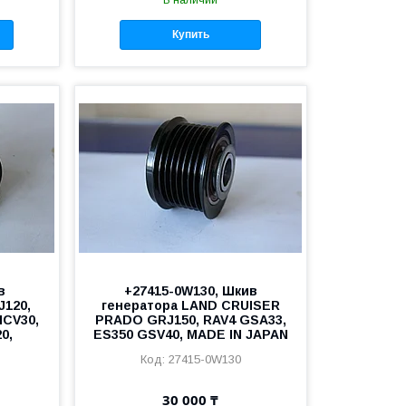
В наличии
Купить
в
+27415-0W130, Шкив
J120,
генератора LAND CRUISER
MCV30,
PRADO GRJ150, RAV4 GSA33,
0,
ES350 GSV40, MADE IN JAPAN
27415-0W130
30 000 ₸