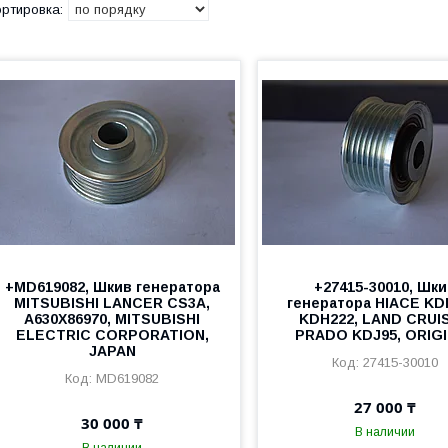
+MD619082, Шкив генератора
+27415-30010, Шк
MITSUBISHI LANCER CS3A,
генератора HIACE KD
A630X86970, MITSUBISHI
KDH222, LAND CRUI
ELECTRIC CORPORATION,
PRADO KDJ95, ORIG
JAPAN
27415-30010
MD619082
27 000 ₸
30 000 ₸
В наличии