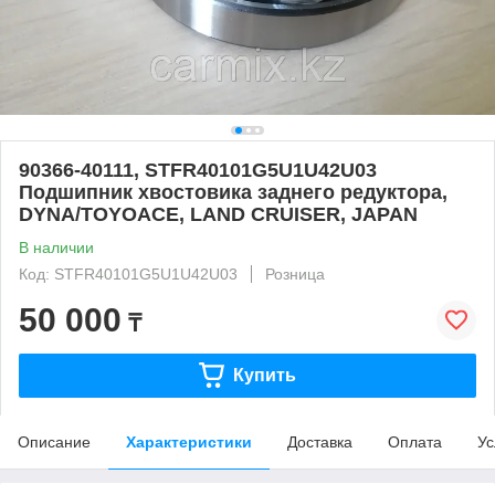
90366-40111, STFR40101G5U1U42U03
Подшипник хвостовика заднего редуктора,
DYNA/TOYOACE, LAND CRUISER, JAPAN
В наличии
Код: STFR40101G5U1U42U03
Розница
50 000
₸
Купить
Описание
Характеристики
Доставка
Оплата
Ус