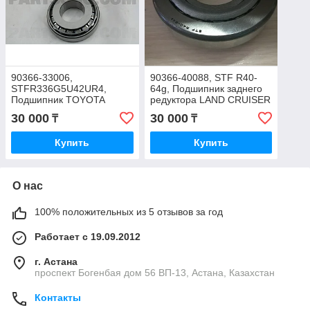
90366-33006,
90366-40088, STF R40-
STFR336G5U42UR4,
64g, Подшипник заднего
Подшипник TOYOTA
редуктора LAND CRUISER
33*72*20,75, JAPAN
100 UZJ100, 40*90*25*16,
30 000
30 000
₸
₸
NSK JAPAN
Купить
Купить
О нас
100% положительных из 5 отзывов за год
Работает с 19.09.2012
г. Астана
проспект Богенбая дом 56 ВП-13, Астана, Казахстан
Контакты