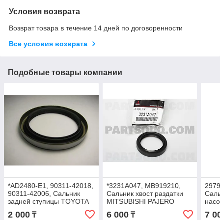
Условия возврата
Возврат товара в течение 14 дней по договоренности
Все условия возврата
Подобные товары компании
*AD2480-E1, 90311-42018,
*3231A047, MB919210,
2979
90311-42006, Сальник
Сальник хвост раздатки
Саль
задней ступицы TOYOTA
MITSUBISHI PAJERO
нас
Lexus ES250, VZV21 ·
V93W 2006-2021, JAPAN,
GRA
2 000
6 000
7 0
₸
₸
Toyota Avalon, MCX10,
42.8-55-10-11
JB42