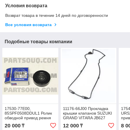
Условия возврата
Возврат товара в течение 14 дней по договоренности
Все условия возврата
Подобные товары компании
17530-77E00,
11176-66J00 Прокладка
1754
85SPF0508DDUL1 Ролик
крышки клапанов SUZUKI
URS2
обводной привод ремня
GRAND VITARA JB627
при
SUZUKI SX4, GRAND
H27A 2006-2008, NIPPON
COR
20 000
12 000
8 0
₸
₸
VITARA, NSK JAPAN
MOTORS
SUZ