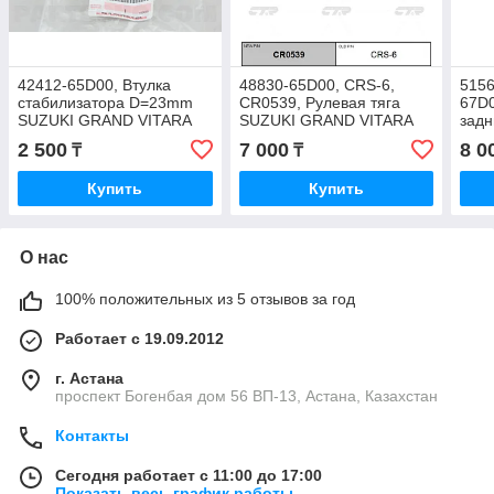
42412-65D00, Втулка
48830-65D00, CRS-6,
5156
стабилизатора D=23mm
CR0539, Рулевая тяга
67D
SUZUKI GRAND VITARA
SUZUKI GRAND VITARA
зад
SQ625, SQ420, JA627,
SQ420, SQ625, JA627,
VIT
2 500
7 000
8 0
₸
₸
JAPAN
CTR KOREA
JA62
Купить
Купить
О нас
100% положительных из 5 отзывов за год
Работает с 19.09.2012
г. Астана
проспект Богенбая дом 56 ВП-13, Астана, Казахстан
Контакты
Сегодня работает с 11:00 до 17:00
Показать весь график работы