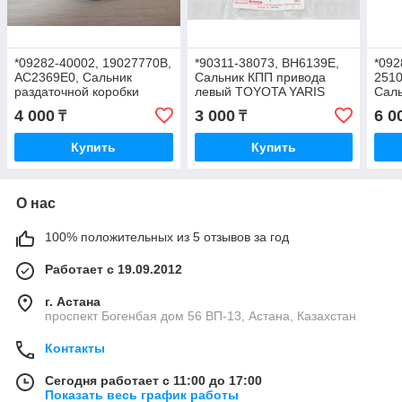
*09282-40002, 19027770B,
*90311-38073, BH6139E,
*092
AC2369E0, Сальник
Сальник КПП привода
2510
раздаточной коробки
левый TOYOTA YARIS
Саль
SUZUKI GRAND VITARA
1998-2005, NOK, JAPAN,
МКПП
4 000
3 000
6 0
₸
₸
XL-7 V-2.5 V6 24V , 40-58-
38-56-9-15.6
ORI
8, CORTECO
Купить
Купить
О нас
100% положительных из 5 отзывов за год
Работает с 19.09.2012
г. Астана
проспект Богенбая дом 56 ВП-13, Астана, Казахстан
Контакты
Сегодня работает с 11:00 до 17:00
Показать весь график работы