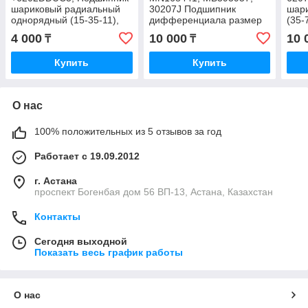
шариковый радиальный
30207J Подшипник
шар
однорядный (15-35-11),
дифференциала размер
(35-
NSK, MADE IN JAPAN
35х72х15х19.8, NSK,
JAP
4 000
10 000
10 
₸
₸
MADE IN JAPAN
Купить
Купить
О нас
100% положительных из 5 отзывов за год
Работает с 19.09.2012
г. Астана
проспект Богенбая дом 56 ВП-13, Астана, Казахстан
Контакты
Сегодня выходной
Показать весь график работы
О нас