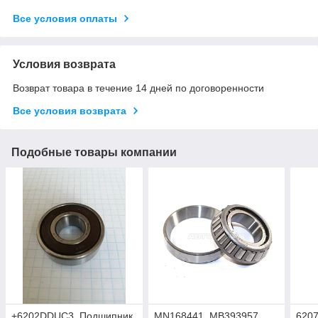
Все условия оплаты
Условия возврата
Возврат товара в течение 14 дней по договоренности
Все условия возврата
Подобные товары компании
+6202DDUC3, Подшипник
MN168441, MB393957,
620