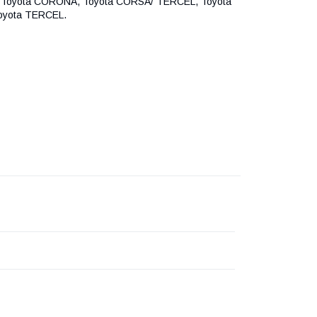
, Toyota CORONA, Toyota CORSA/ TERCEL, Toyota
oyota TERCEL.