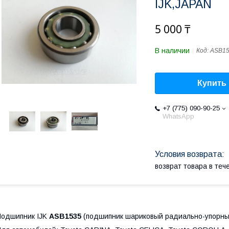
IJK,JAPAN
5 000 ₸
В наличии
Код:
ASB1
Купить
+7 (775) 090-90-25
WhatsApp
возврат товара в те
одшипник IJK
ASB
1535
(подшипник шариковый радиально-упорны