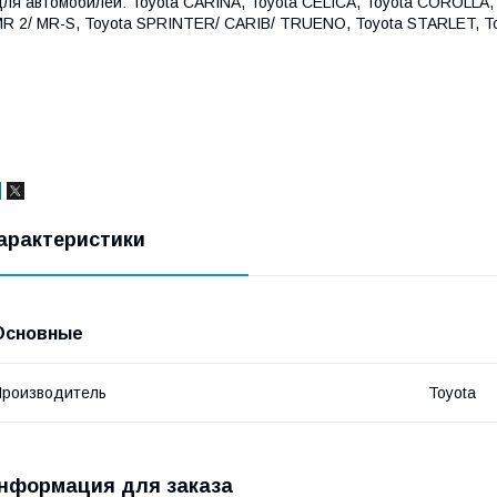
ля автомобилей: Toyota CARINA, Toyota CELICA, Toyota COROLLA
R 2/ MR-S, Toyota SPRINTER/ CARIB/ TRUENO, Toyota STARLET, T
арактеристики
Основные
роизводитель
Toyota
нформация для заказа