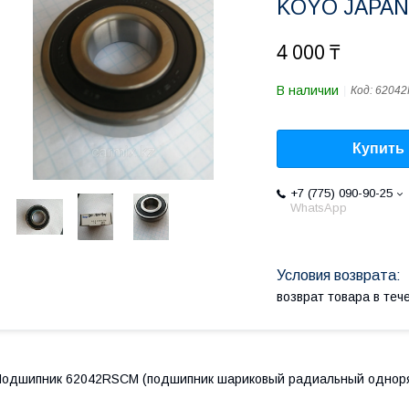
KOYO JAPAN
4 000 ₸
В наличии
Код:
6204
Купить
+7 (775) 090-90-25
WhatsApp
возврат товара в те
одшипник 62042RSCM (подшипник шариковый радиальный однор