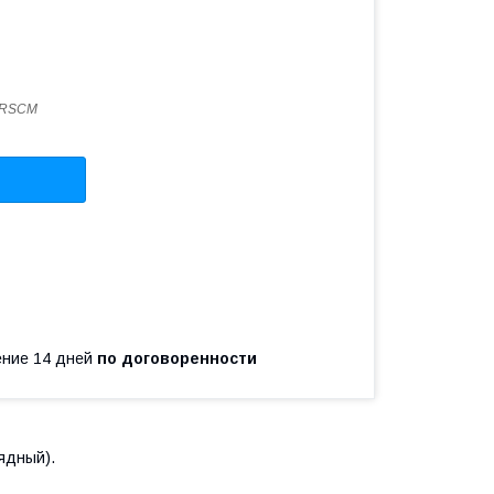
2RSCM
чение 14 дней
по договоренности
ядный).