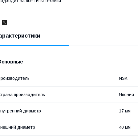
одходит на все типы техники
арактеристики
Основные
роизводитель
NSK
трана производитель
Япония
нутренний диаметр
17 мм
Внешний диаметр
40 мм