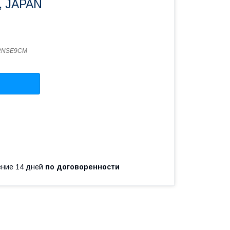
, JAPAN
-2NSE9CM
чение 14 дней
по договоренности