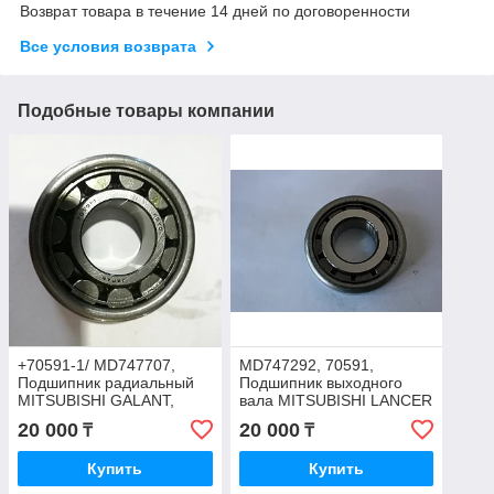
Возврат товара в течение 14 дней по договоренности
Все условия возврата
Подобные товары компании
+70591-1/ MD747707,
MD747292, 70591,
Подшипник радиальный
Подшипник выходного
MITSUBISHI GALANT,
вала MITSUBISHI LANCER
LANCER, 30*70*18*20,
CS3A, CY1A, 30*70*18\20,
20 000
20 000
₸
₸
KOYO JAPAN
KOYO JAPAN
Купить
Купить