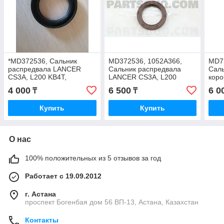
*MD372536, Сальник
MD372536, 1052A366,
MD7
распредвала LANCER
Сальник распредвала
Саль
CS3A, L200 KB4T,
LANCER CS3A, L200
коро
MONTERO SPORT K96W,
KB4T, MONTERO SPORT
PAJ
4 000
6 500
6 0
₸
₸
PAJERO V93W, 35x50x8,
K96W, PAJERO V93W
39.6
NOK, AHH979-C0
KH6W, JAPAN
Купить
Купить
О нас
100% положительных из 5 отзывов за год
Работает с 19.09.2012
г. Астана
проспект Богенбая дом 56 ВП-13, Астана, Казахстан
Контакты