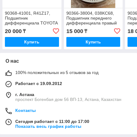
90368-41001, R41Z17,
90366-38004, 038KC68,
903
Подшипник
Подшипник переднего
Под
дифференциала TOYOTA
дифференциала правый
пер
ESTIMA EMINA TCR20
TOYOTA, NACHI, JAPAN,
43x7
20 000
15 000
18 
₸
₸
1998-1999, NSK JAPAN,
38,5x68x16,5
JAP
41,3*73,4*22,6
Купить
Купить
О нас
100% положительных из 5 отзывов за год
Работает с 19.09.2012
г. Астана
проспект Богенбая дом 56 ВП-13, Астана, Казахстан
Контакты
Сегодня работает с 11:00 до 17:00
Показать весь график работы