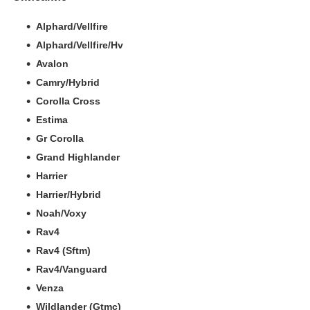
Alphard/Vellfire
Alphard/Vellfire/Hv
Avalon
Camry/Hybrid
Corolla Cross
Estima
Gr Corolla
Grand Highlander
Harrier
Harrier/Hybrid
Noah/Voxy
Rav4
Rav4 (Sftm)
Rav4/Vanguard
Venza
Wildlander (Gtmc)