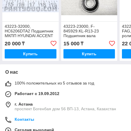
43223-32000,
43223-23000, F-
4322
HC6206DTA2 Подшипник
845929.KL-R13-23
FAG
МКПП HYUNDAI ACCENT
Подшипник вала
роли
CRETA, KOREA 28x62x17
первичного HYUNDAI
HYUN
20 000
15 000
22 
₸
₸
ACCENT,
30x6
ELANTRA,VERNA,
Купить
Купить
28x58x16, HYUNDAI/KIA
О нас
100% положительных из 5 отзывов за год
Работает с 19.09.2012
г. Астана
проспект Богенбая дом 56 ВП-13, Астана, Казахстан
Контакты
Сегодня выходной