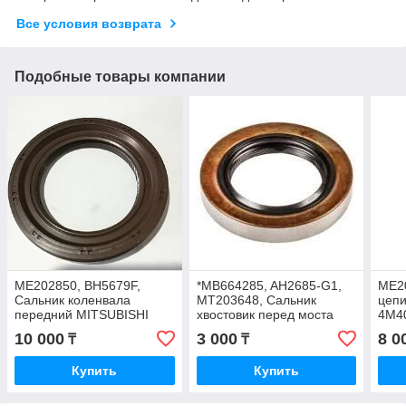
Все условия возврата
Подобные товары компании
ME202850, BH5679F,
*MB664285, AH2685-G1,
ME2
Сальник коленвала
MT203648, Сальник
цеп
передний MITSUBISHI
хвостовик перед моста
4M40
PAJERO V46W, V98W
MITSUBISHI PAJERO
10 000
3 000
8 0
₸
₸
4M40, PAJERO SPORT
V46W, DELICA PE8W, NOK
KH8W, 50x74x11
45-72-12
Купить
Купить