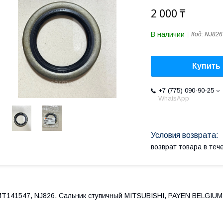
2 000 ₸
В наличии
Код:
NJ826
Купить
+7 (775) 090-90-25
WhatsApp
возврат товара в те
T141547, NJ826, Сальник ступичный MITSUBISHI, PAYEN BELGIUM,