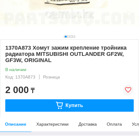
1370A873 Хомут зажим крепление тройника
радиатора MITSUBISHI OUTLANDER GF2W,
GF3W, ORIGINAL
В наличии
Код: 1370A873
Розница
2 000
₸
Купить
Описание
Характеристики
Доставка
Оплата
Усл