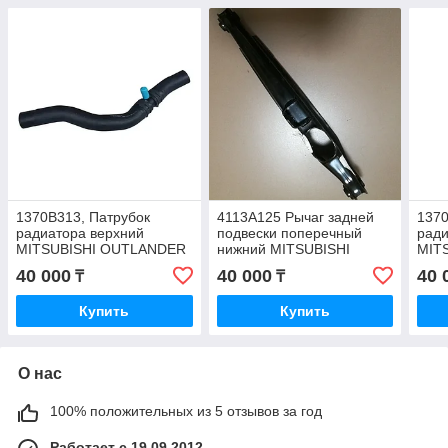
1370B313, Патрубок
4113A125 Рычаг задней
1370
радиатора верхний
подвески поперечный
ради
MITSUBISHI OUTLANDER
нижний MITSUBISHI
MIT
GF3W GF8W 2012-2022,
OUTLANDER GF3W,
GF2
40 000
40 000
40 
₸
₸
JAPAN
GF2W, ORIGINAL
202
Купить
Купить
О нас
100% положительных из 5 отзывов за год
Работает с 19.09.2012