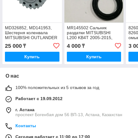
MD326852, MD141953,
MR145502 Сальник
8260
Шестерня коленвала
раздатки MITSUBISHI
8260
MITSUBISHI OUTLANDER
L200 KB4T 2005-2015,
омы
CU4W V-2.4 4G64 16V
45x68.2x8.3
L200
25 000
4 000
3 0
₸
₸
2002-2008, SPACE
JAP
RUNNER
Купить
Купить
О нас
100% положительных из 5 отзывов за год
Работает с 19.09.2012
г. Астана
проспект Богенбая дом 56 ВП-13, Астана, Казахстан
Контакты
Сегодня работает с 11:00 до 17:00