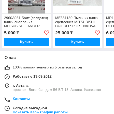
2960A031 Болт (солдатик)
ME581180 Пыльник вилки
MR11
вилки сцепления
сцепления MITSUBISHI
сце
MITSUBISHI LANCER
PAJERO SPORT NATIVA
DEL
CY2A, JAPAN
K94W 1998-2009, JAPAN
PE8
5 000
25 000
6 0
₸
₸
V46
Купить
Купить
О нас
100% положительных из 5 отзывов за год
Работает с 19.09.2012
г. Астана
проспект Богенбая дом 56 ВП-13, Астана, Казахстан
Контакты
Сегодня выходной
Показать весь график работы