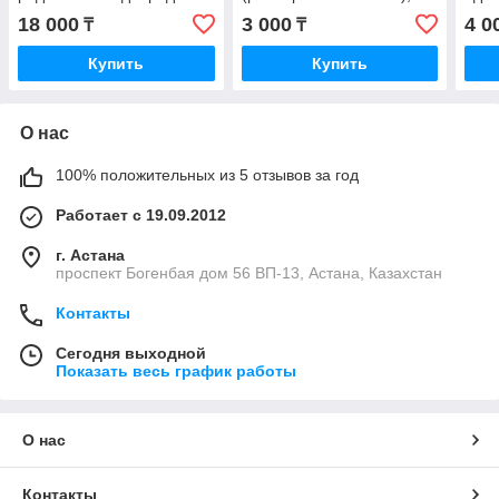
универсальный, 35x90x21,
NACHI JAPAN
KOY
18 000
3 000
4 0
₸
₸
NTN, JAPAN
Купить
Купить
О нас
100% положительных из 5 отзывов за год
Работает с 19.09.2012
г. Астана
проспект Богенбая дом 56 ВП-13, Астана, Казахстан
Контакты
Сегодня выходной
Показать весь график работы
О нас
Контакты