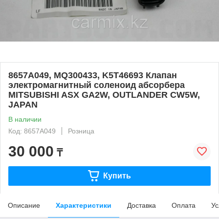
8657A049, MQ300433, K5T46693 Клапан
электромагнитный соленоид абсорбера
MITSUBISHI ASX GA2W, OUTLANDER CW5W,
JAPAN
В наличии
Код: 8657A049
Розница
30 000
₸
Купить
Описание
Характеристики
Доставка
Оплата
Ус