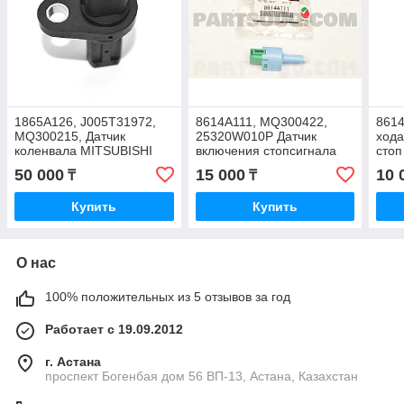
1865A126, J005T31972,
8614A111, MQ300422,
8614
MQ300215, Датчик
25320W010P Датчик
хода
коленвала MITSUBISHI
включения стопсигнала
стоп
OUTLANDER CW5W,
MITSUBISHI ASX GA2W
OUT
50 000
15 000
10 
₸
₸
GF2W, GF3W, MITSUBISHI
4B11 V-2.0, OUTLANDER
CW6
LANCER CY4A, JAPAN
GF3W 2012, JAPAN
Купить
Купить
О нас
100% положительных из 5 отзывов за год
Работает с 19.09.2012
г. Астана
проспект Богенбая дом 56 ВП-13, Астана, Казахстан