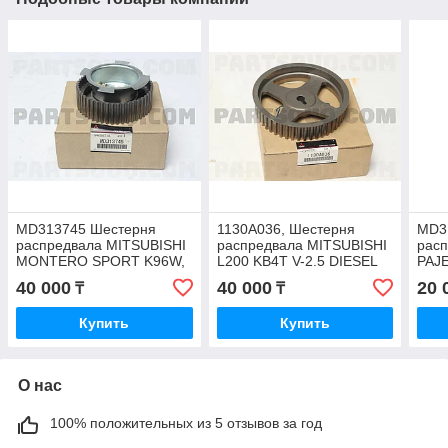
MD313745 Шестерня
1130A036, Шестерня
MD3
распредвала MITSUBISHI
распредвала MITSUBISHI
рас
MONTERO SPORT K96W,
L200 KB4T V-2.5 DIESEL
PAJ
PAJERO SPORT K96W,
4D56, JAPAN
ZZV
40 000
40 000
20 
₸
₸
JAPAN
Купить
Купить
О нас
100% положительных из 5 отзывов за год