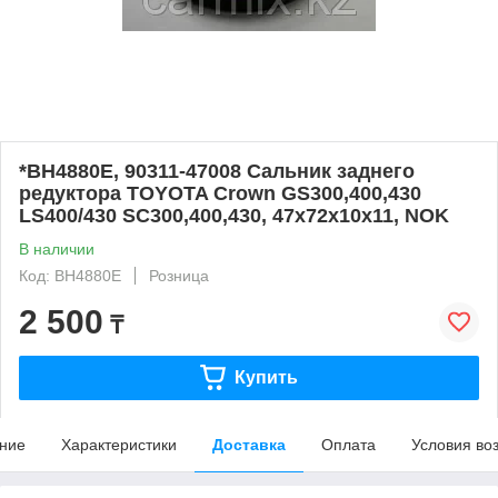
*BH4880E, 90311-47008 Сальник заднего
редуктора TOYOTA Crown GS300,400,430
LS400/430 SC300,400,430, 47х72х10х11, NOK
В наличии
Код: BH4880E
Розница
2 500
₸
Купить
ние
Характеристики
Доставка
Оплата
Условия во