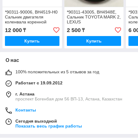
*90311-90006, BH4519-H0
*90311-43005, BH4948E,
*903
Сальник двигателя
Сальник TOYOTA MARK 2,
Саль
коленвала коренной
LEXUS
коле
TOYOTA MARK 2 LEXUS
GS200t/250/300/350/430/450h/460,
TOY
12 000
2 500
6 0
₸
₸
GS300 GS400 GS430
NOK, JAPAN, 43-73-10-15
GS3
IS200 IS300, JAPAN, 90-
IS20
Купить
Купить
110-9.5
9.5
О нас
100% положительных из 5 отзывов за год
Работает с 19.09.2012
г. Астана
проспект Богенбая дом 56 ВП-13, Астана, Казахстан
Контакты
Сегодня выходной
Показать весь график работы