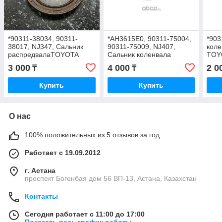
*90311-38034, 90311-
*AH3615E0, 90311-75004,
*903
38017, NJ347, Сальник
90311-75009, NJ407,
коле
распредвалаTOYOTA
Сальник коленвала
TOY
ALPHARD AVALON
задний коренной TOYOTA
KOYO
3 000
4 000
2 0
₸
₸
CAMRY1MZ-FE, RX330
COROLLA, CRESTA,
2MZ-FE, PAYEN, 38-50-8
MARK II, 75x100x8.5, NOK
Купить
Купить
О нас
100% положительных из 5 отзывов за год
Работает с 19.09.2012
г. Астана
проспект Богенбая дом 56 ВП-13, Астана, Казахстан
Контакты
Сегодня работает с 11:00 до 17:00