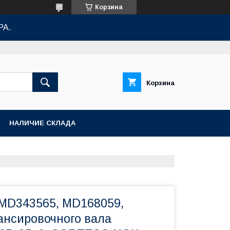
Корзина
РА.
Корзина
НАЛИЧИЕ СКЛАДА
 MD343565, MD168059,
ансировочного вала