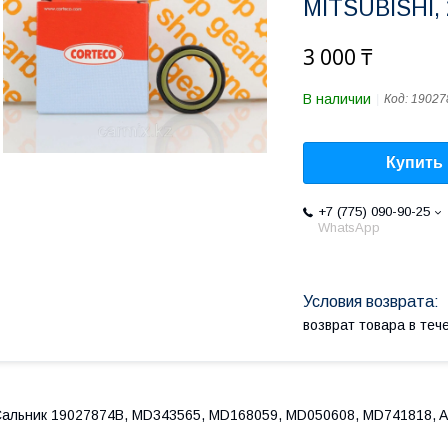
MITSUBISHI,
3 000 ₸
В наличии
Код:
19027
Купить
+7 (775) 090-90-25
WhatsApp
возврат товара в те
альник 19027874B, MD343565, MD168059, MD050608, MD741818, 