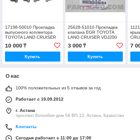
17198-50010 Прокладка
25628-51010 Прокладка
1121
выпускного коллектора
клапана EGR TOYOTA
кры
TOYOTA LAND CRUISER
LAND CRUISER VDJ200
CRU
UZJ200 2007-2012, TONG
1VDFTV 2007-2018
ORI
10 000
3 000
7 0
₸
₸
HONG
Купить
Купить
О нас
100% положительных из 5 отзывов за год
Работает с 19.09.2012
г. Астана
проспект Богенбая дом 56 ВП-13, Астана, Казахстан
Контакты
Сегодня работает с 11:00 до 17:00