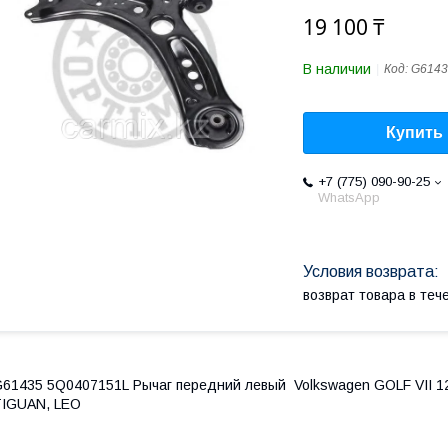
19 100 ₸
В наличии
Код:
G6143
Купить
+7 (775) 090-90-25
WhatsApp
возврат товара в те
61435 5Q0407151L Рычаг передний левый Volkswagen GOLF VII 1
TIGUAN, LEO