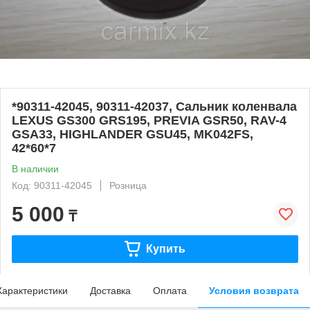
*90311-42045, 90311-42037, Сальник коленвала
LEXUS GS300 GRS195, PREVIA GSR50, RAV-4
GSA33, HIGHLANDER GSU45, MK042FS,
42*60*7
В наличии
Код: 90311-42045
Розница
5 000
₸
Купить
Характеристики
Доставка
Оплата
Условия возврата