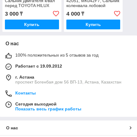
Сальник Двигателя к/вал
42051, MK042F7, Сальник
перед TOYOTA HILUX
коленвала лобовой
SURF 4Runner ES200/250
TOYOTA CAMRY ASV50
3 000
4 000
₸
₸
MK042FS, PAYEN,
2011-18, RAV4, KOYO,
(42x60x7)
JAPAN, 42x54x7,5
Купить
Купить
О нас
100% положительных из 5 отзывов за год
Работает с 19.09.2012
г. Астана
проспект Богенбая дом 56 ВП-13, Астана, Казахстан
Контакты
Сегодня выходной
Показать весь график работы
О нас