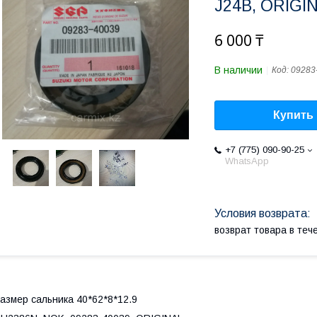
J24B, ORIGIN
6 000 ₸
В наличии
Код:
09283
Купить
+7 (775) 090-90-25
WhatsApp
возврат товара в те
азмер сальника 40*62*8*12.9