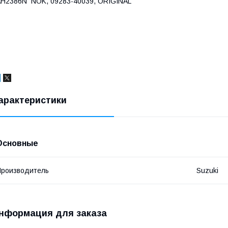
H2386N NOK, 09283-40039, ORIGINAL
арактеристики
Основные
роизводитель
Suzuki
нформация для заказа