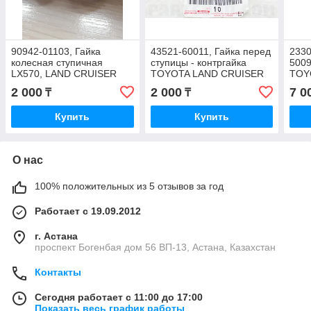
90942-01103, Гайка
43521-60011, Гайка перед
2330
колесная ступичная
ступицы - контргайка
5009
LX570, LAND CRUISER
TOYOTA LAND CRUISER
TOY
UZJ100/ UZJ200 2007-
UZJ100, HDJ100 1998-
FZJ1
2 000
2 000
7 0
₸
₸
2018, JAPAN
2007, JAPAN
1FZ-
200
Купить
Купить
О нас
100% положительных из 5 отзывов за год
Работает с 19.09.2012
г. Астана
проспект Богенбая дом 56 ВП-13, Астана, Казахстан
Контакты
Сегодня работает с 11:00 до 17:00
Показать весь график работы