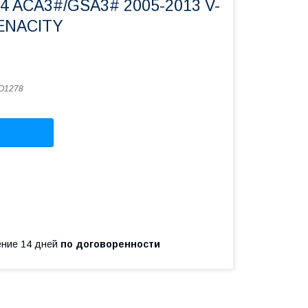
 ACA3#/GSA3# 2005-2013 V-
TENACITY
O1278
чение 14 дней
по договоренности