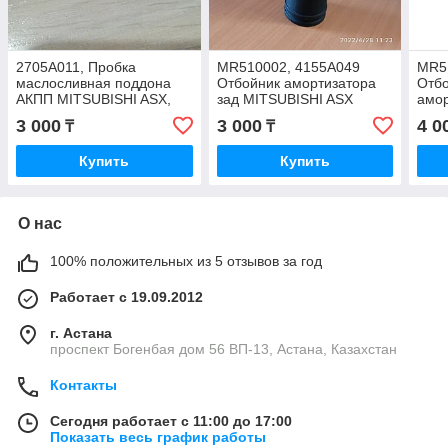
2705A011, Пробка
MR510002, 4155A049
MR5
маслосливная поддона
Отбойник амортизатора
Отбо
АКПП MITSUBISHI ASX,
зад MITSUBISHI ASX
амор
LANCER, OUTLANDER,
GA1W, LANCER CS3A
ASX
3 000
3 000
4 0
₸
₸
JAPAN
CY4A, OUTLANDER
CS3
CW6W, LFI TAIWAN
CW6
Купить
Купить
О нас
100% положительных из 5 отзывов за год
Работает с 19.09.2012
г. Астана
проспект Богенбая дом 56 ВП-13, Астана, Казахстан
Контакты
Сегодня работает с 11:00 до 17:00
Показать весь график работы