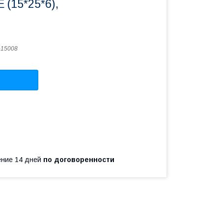
(15*25*6),
-15008
чение 14 дней
по договоренности