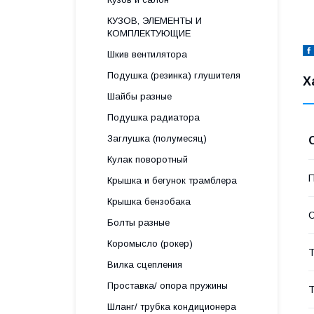
КУЗОВ, ЭЛЕМЕНТЫ И
КОМПЛЕКТУЮЩИЕ
Шкив вентилятора
Подушка (резинка) глушителя
Х
Шайбы разные
Подушка радиатора
Заглушка (полумесяц)
Кулак поворотный
П
Крышка и бегунок трамблера
Крышка бензобака
С
Болты разные
Коромысло (рокер)
Т
Вилка сцепления
Проставка/ опора пружины
Т
Шланг/ трубка кондиционера