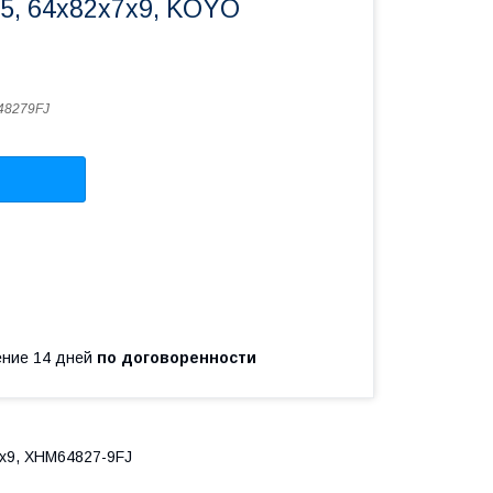
5, 64x82x7x9, KOYO
48279FJ
чение 14 дней
по договоренности
x9, XHM64827-9FJ