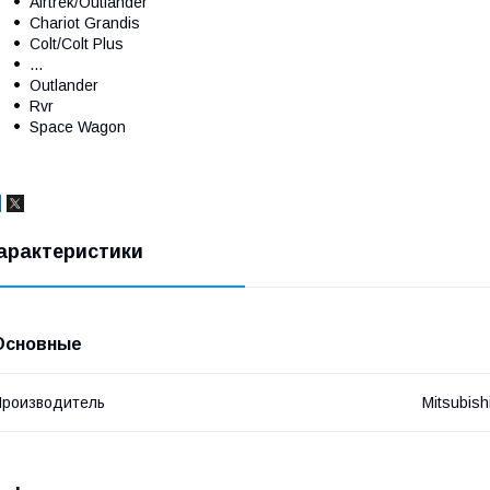
Airtrek/Outlander
Chariot Grandis
Colt/Colt Plus
...
Outlander
Rvr
Space Wagon
арактеристики
Основные
роизводитель
Mitsubish