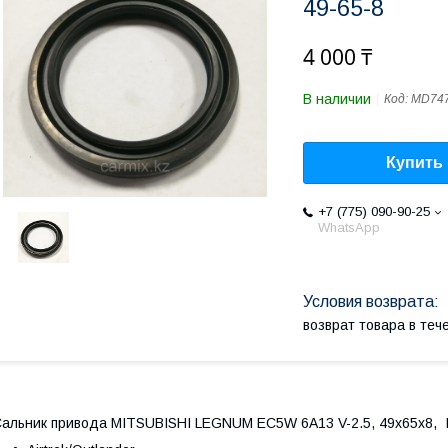
49-65-8
4 000 ₸
В наличии
Код:
MD74
Купить
+7 (775) 090-90-25
WhatsApp
возврат товара в те
альник привода MITSUBISHI LEGNUM EC5W 6A13 V-2.5, 49x65x8, I