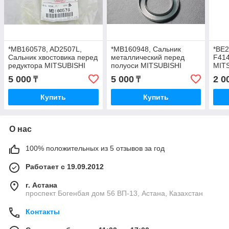
*MB160578, AD2507L,
*MB160948, Сальник
*BE2
Сальник хвостовика перед
металлический перед
F414
редуктора MITSUBISHI
полуоси MITSUBISHI
MITS
PAJERO V31W, V43W,
MONTERO SPORT K96W,
MON
5 000
5 000
2 0
₸
₸
L200 K74T, JAPAN, 42-65-
PAJERO V73W, V93W,
PAJE
12
V75W, JAPAN
75-7
Купить
Купить
О нас
100% положительных из 5 отзывов за год
Работает с 19.09.2012
г. Астана
проспект Богенбая дом 56 ВП-13, Астана, Казахстан
Контакты