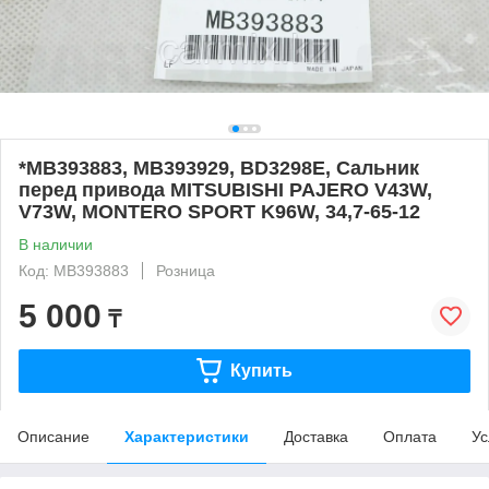
*MB393883, MB393929, BD3298E, Сальник
перед привода MITSUBISHI PAJERO V43W,
V73W, MONTERO SPORT K96W, 34,7-65-12
В наличии
Код: MB393883
Розница
5 000
₸
Купить
Описание
Характеристики
Доставка
Оплата
Ус